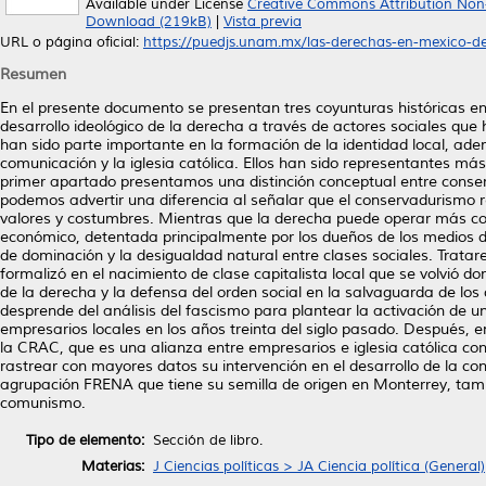
Available under License
Creative Commons Attribution Non
Download (219kB)
|
Vista previa
URL o página oficial:
https://puedjs.unam.mx/las-derechas-en-mexico-de
Resumen
En el presente documento se presentan tres coyunturas históricas 
desarrollo ideológico de la derecha a través de actores sociales que
han sido parte importante en la formación de la identidad local, ad
comunicación y la iglesia católica. Ellos han sido representantes má
primer apartado presentamos una distinción conceptual entre conser
podemos advertir una diferencia al señalar que el conservadurismo r
valores y costumbres. Mientras que la derecha puede operar más co
económico, detentada principalmente por los dueños de los medios d
de dominación y la desigualdad natural entre clases sociales. Trat
formalizó en el nacimiento de clase capitalista local que se volvió
de la derecha y la defensa del orden social en la salvaguarda de los
desprende del análisis del fascismo para plantear la activación de 
empresarios locales en los años treinta del siglo pasado. Después, en
la CRAC, que es una alianza entre empresarios e iglesia católica co
rastrear con mayores datos su intervención en el desarrollo de la con
agrupación FRENA que tiene su semilla de origen en Monterrey, tamb
comunismo.
Tipo de elemento:
Sección de libro.
Materias:
J Ciencias políticas > JA Ciencia política (General)