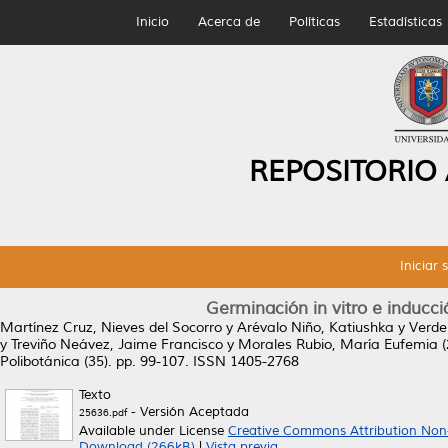
Inicio
Acerca de
Políticas
Estadísticas
REPOSITORIO
Iniciar 
Germinación in vitro e inducci
Martínez Cruz, Nieves del Socorro
y
Arévalo Niño, Katiushka
y
Verde 
y
Treviño Neávez, Jaime Francisco
y
Morales Rubio, María Eufemia
(
Polibotánica (35). pp. 99-107. ISSN 1405-2768
Texto
- Versión Aceptada
25636.pdf
Available under License
Creative Commons Attribution Non
Download (266kB)
|
Vista previa