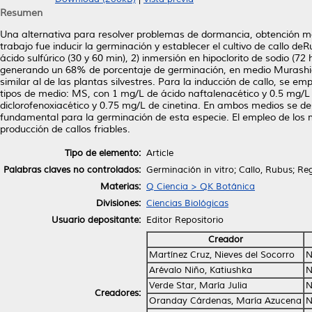
Resumen
Una alternativa para resolver problemas de dormancia, obtención masiv
trabajo fue inducir la germinación y establecer el cultivo de callo d
ácido sulfúrico (30 y 60 min), 2) inmersión en hipoclorito de sodio (72 
generando un 68% de porcentaje de germinación, en medio Murashige
similar al de las plantas silvestres. Para la inducción de callo, se 
tipos de medio: MS, con 1 mg/L de ácido naftalenacético y 0.5 mg/
diclorofenoxiacético y 0.75 mg/L de cinetina. En ambos medios se desa
fundamental para la germinación de esta especie. El empleo de los
producción de callos friables.
Tipo de elemento:
Article
Palabras claves no controlados:
Germinación in vitro; Callo, Rubus; Reg
Materias:
Q Ciencia > QK Botánica
Divisiones:
Ciencias Biológicas
Usuario depositante:
Editor Repositorio
Creador
Martínez Cruz, Nieves del Socorro
N
Arévalo Niño, Katiushka
N
Verde Star, María Julia
N
Creadores:
Oranday Cárdenas, María Azucena
N