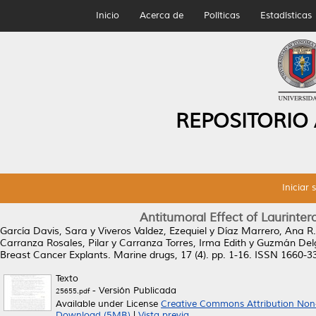
Inicio
Acerca de
Políticas
Estadísticas
REPOSITORIO
Iniciar 
Antitumoral Effect of Laurinter
García Davis, Sara
y
Viveros Valdez, Ezequiel
y
Díaz Marrero, Ana R.
Carranza Rosales, Pilar
y
Carranza Torres, Irma Edith
y
Guzmán Delg
Breast Cancer Explants.
Marine drugs, 17 (4). pp. 1-16. ISSN 1660-3
Texto
- Versión Publicada
25655.pdf
Available under License
Creative Commons Attribution Non
Download (5MB)
|
Vista previa