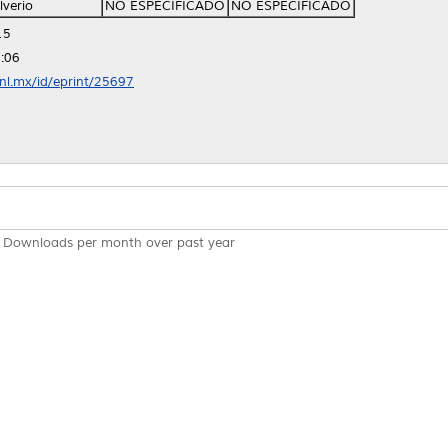
lverio
NO ESPECIFICADO
NO ESPECIFICADO
15
:06
anl.mx/id/eprint/25697
Downloads per month over past year