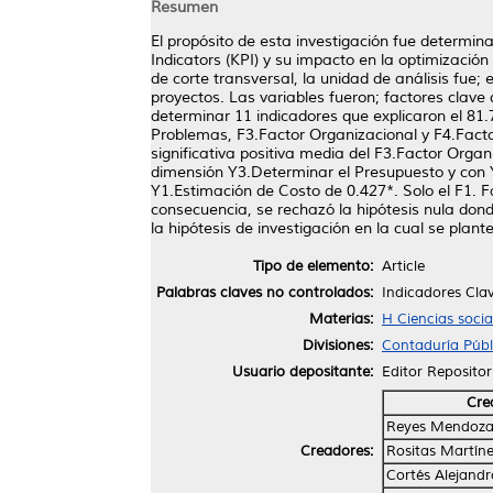
Resumen
El propósito de esta investigación fue determin
Indicators (KPI) y su impacto en la optimizació
de corte transversal, la unidad de análisis fu
proyectos. Las variables fueron; factores clave 
determinar 11 indicadores que explicaron el 81
Problemas, F3.Factor Organizacional y F4.Facto
significativa positiva media del F3.Factor Orga
dimensión Y3.Determinar el Presupuesto y con Y
Y1.Estimación de Costo de 0.427*. Solo el F1. F
consecuencia, se rechazó la hipótesis nula dond
la hipótesis de investigación en la cual se plan
Tipo de elemento:
Article
Palabras claves no controlados:
Indicadores Cla
Materias:
H Ciencias soci
Divisiones:
Contaduría Públ
Usuario depositante:
Editor Repositor
Cre
Reyes Mendoza,
Creadores:
Rositas Martíne
Cortés Alejandr