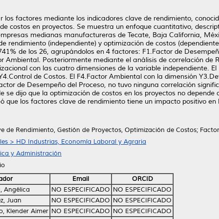
ar los factores mediante los indicadores clave de rendimiento, conoci
n de costos en proyectos. Se muestra un enfoque cuantitativo, descript
e; empresas medianas manufactureras de Tecate, Baja California, Méx
de rendimiento (independiente) y optimización de costos (dependiente). 
.741% de los 26, agrupándolos en 4 factores: F1.Factor de Desempeñ
r Ambiental. Posteriormente mediante el análisis de correlación de
nizacional con las cuatro dimensiones de la variable independiente. E
4.Control de Costos. El F4.Factor Ambiental con la dimensión Y3.De
actor de Desempeño del Proceso, no tuvo ninguna correlación signific
e se dijo que la optimización de costos en los proyectos no depende 
teó que los factores clave de rendimiento tiene un impacto positivo en
ve de Rendimiento, Gestión de Proyectos, Optimización de Costos; Factor
ales > HD Industrias, Economía Laboral y Agraria
ica y Administración
io
ador
Email
ORCID
 Angélica
NO ESPECIFICADO
NO ESPECIFICADO
z, Juan
NO ESPECIFICADO
NO ESPECIFICADO
o, Klender Aimer
NO ESPECIFICADO
NO ESPECIFICADO