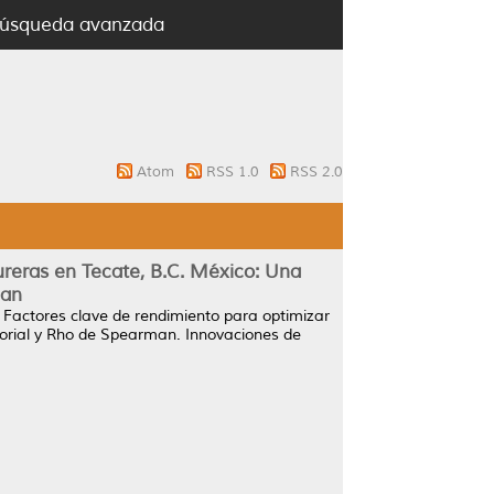
úsqueda avanzada
Atom
RSS 1.0
RSS 2.0
reras en Tecate, B.C. México: Una
man
)
Factores clave de rendimiento para optimizar
torial y Rho de Spearman.
Innovaciones de