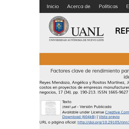
Inicio
Acerca de
Políticas
E
RE
Factores clave de rendimiento pa
id
Reyes Mendoza, Angélica
y
Rositas Martínez, 
costos en proyectos de empresas manufacturera
negocios, 17 (34). pp. 190-213. ISSN 1665-9627
Texto
- Versión Publicada
25697.pdf
Available under License
Creative Com
Download (604kB)
|
Vista previa
URL o página oficial:
http://doi.org/10.29105/rinn