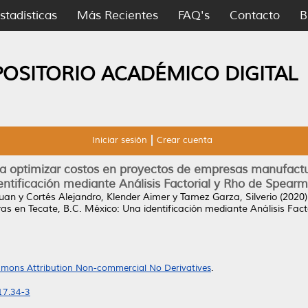
stadísticas
Más Recientes
FAQ's
Contacto
B
POSITORIO ACADÉMICO DIGITAL
Iniciar sesión
Crear cuenta
ra optimizar costos en proyectos de empresas manufactu
entificación mediante Análisis Factorial y Rho de Spear
Juan
y
Cortés Alejandro, Klender Aimer
y
Tamez Garza, Silverio
(2020
s en Tecate, B.C. México: Una identificación mediante Análisis Fac
mons Attribution Non-commercial No Derivatives
.
17.34-3