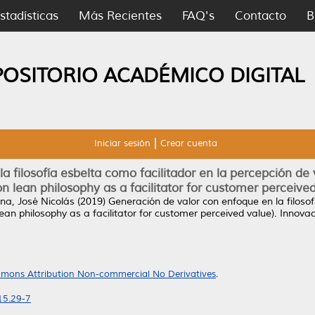
stadísticas
Más Recientes
FAQ's
Contacto
B
POSITORIO ACADÉMICO DIGITAL
Iniciar sesión
Crear cuenta
 filosofía esbelta como facilitador en la percepción de v
on lean philosophy as a facilitator for customer perceived
na, José Nicolás
(2019)
Generación de valor con enfoque en la filosof
lean philosophy as a facilitator for customer perceived value).
Innovaci
mons Attribution Non-commercial No Derivatives
.
15.29-7