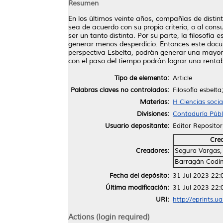
Resumen
En los últimos veinte años, compañías de distint
sea de acuerdo con su propio criterio, o al cons
ser un tanto distinta. Por su parte, la filosofía
generar menos desperdicio. Entonces este docum
perspectiva Esbelta, podrán generar una mayor p
con el paso del tiempo podrán lograr una rentabi
Tipo de elemento:
Article
Palabras claves no controlados:
Filosofía esbelt
Materias:
H Ciencias soci
Divisiones:
Contaduría Públ
Usuario depositante:
Editor Repositor
Cre
Creadores:
Segura Vargas,
Barragán Codin
Fecha del depósito:
31 Jul 2023 22:
Última modificación:
31 Jul 2023 22:
URI:
http://eprints.u
Actions (login required)