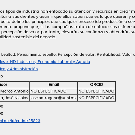
os tipos de industria han enfocado su atención y recursos en crear má
ultar a sus clientes y asumir que ellos saben qué es lo que quieren y 
 esbelta define los principios que cualquier proceso (de producción o s
ento propone que, si las compañías tratan de enfocar sus esfuerzos
ercepción de valor, por tanto, elevarán su confianza y obtendrán su 
lidad sostenible del negocio.
a; Lealtad; Pensamiento esbelto; Percepción de valor; Rentabilidad; Valor a
ales > HD Industrias, Economía Laboral y Agraria
ica y Administración
io
ador
Email
ORCID
 Marco Antonio
NO ESPECIFICADO
NO ESPECIFICADO
a, José Nicolás
jose.barraganc@uanl.mx
NO ESPECIFICADO
00
00
anl.mx/id/eprint/25823