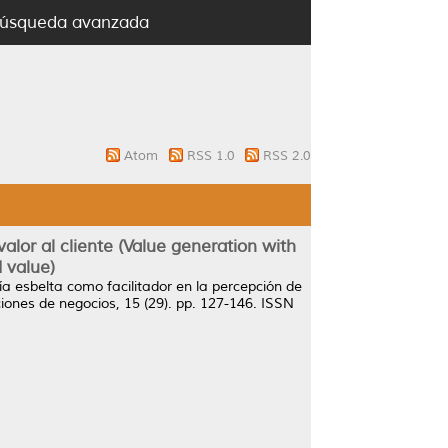
úsqueda avanzada
Atom
RSS 1.0
RSS 2.0
alor al cliente (Value generation with
 value)
ía esbelta como facilitador en la percepción de
ones de negocios, 15 (29). pp. 127-146. ISSN