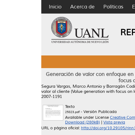
Inicio
Acerca de
Políticas
E
RE
Generación de valor con enfoque en la
focus 
Segura Vargas, Marco Antonio
y
Barragán Codi
valor al cliente (Value generation with focus on 
2007-1191
Texto
- Versión Publicada
25823.pdf
Available under License
Creative Com
Download (280kB)
|
Vista previa
URL o página oficial:
http://doi.org/10.29105/rinn