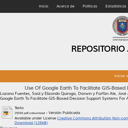
Inicio
Acerca de
Políticas
Estadísticas
REPOSITORIO
Iniciar 
Use Of Google Earth To Facilitate GIS-Based
Lozano Fuentes, Saúl
y
Elizondo Quiroga, Darwin
y
Farfán Ale, José 
Google Earth To Facilitate GIS-Based Decision Support Systems For
Texto
- Versión Publicada
25830.pdf.crdownload
Available under License
Creative Commons Attribution Non-com
Download (126kB)