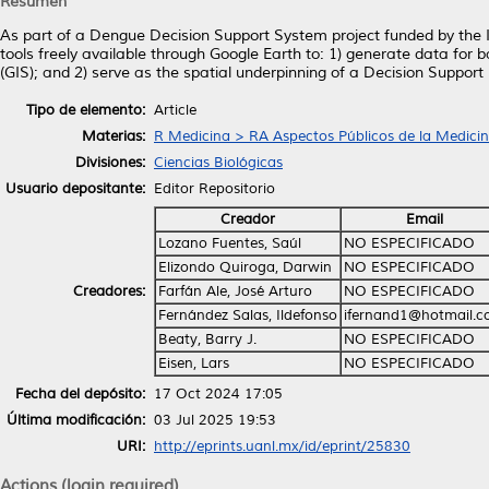
Resumen
As part of a Dengue Decision Support System project funded by the 
tools freely available through Google Earth to: 1) generate data for 
(GIS); and 2) serve as the spatial underpinning of a Decision Supp
Tipo de elemento:
Article
Materias:
R Medicina > RA Aspectos Públicos de la Medici
Divisiones:
Ciencias Biológicas
Usuario depositante:
Editor Repositorio
Creador
Email
Lozano Fuentes, Saúl
NO ESPECIFICADO
Elizondo Quiroga, Darwin
NO ESPECIFICADO
Creadores:
Farfán Ale, José Arturo
NO ESPECIFICADO
Fernández Salas, Ildefonso
ifernand1@hotmail.
Beaty, Barry J.
NO ESPECIFICADO
Eisen, Lars
NO ESPECIFICADO
Fecha del depósito:
17 Oct 2024 17:05
Última modificación:
03 Jul 2025 19:53
URI:
http://eprints.uanl.mx/id/eprint/25830
Actions (login required)