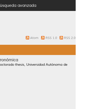
úsqueda avanzada
Atom
RSS 1.0
RSS 2.0
stronómica
ctorado thesis, Universidad Autónoma de