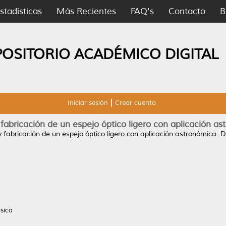
stadísticas
Más Recientes
FAQ's
Contacto
B
POSITORIO ACADÉMICO DIGITAL
Iniciar sesión
Crear cuenta
fabricación de un espejo óptico ligero con aplicación a
 fabricación de un espejo óptico ligero con aplicación astronómica.
Do
ísica