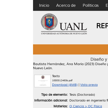
Inicio
Acerca de
Políticas
E
RE
Diseño y 
Bautista Hernández, Ana María
(2023)
Diseño y
Nuevo León.
Texto
1080312463b.pdf
Download (4MB)
|
Vista previa
Tipo de elemento:
Tesis (Doctorado)
Información adicional:
Doctorado en ingeniería f
Materias:
Q Ciencia > QC Física