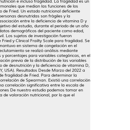
trición e incluso fragilidad. La fragilidad es un
hormonales que median las funciones de los
 de Fried. Un estado nutricional deficiente
 personas desnutridas son frágiles y la
asociación entre la deficiencia de vitamina D y
jetivo del estudio, durante el periodo de un año
os datos demográficos del paciente como edad,
ivil. Los sujetos de investigación fueron
ied y Clinical Frailty Scale para fragilidad. Se
e mantuvo en sistema de congelación en el
eclutamiento se realizó análisis mediante
as y porcentajes para variables categóricas, en el
ción previa de la distribución de las variables
o de desnutrición y la deficiencia de vitamina D,
, NY, USA). Resultados Desde Marzo del 2022 a
de fragilidad de Fried. Para determinar la
 correlación de Spearman. Existió una correlación
na correlación significativa entre la escala de
clusiones De nuestro estudio podemos tomar en
 de valoración nutricional, por lo que el