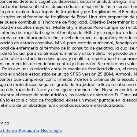
ánceres, deterioro cognitivo, depresión, autoinmunidad, alergia, malnu
dad del individuo al estrés debido a la disminución de las reservas 
para evaluar las etapas de fragilidad y pre-fragilidad es el Fenotipo
utilizados en el fenotipo de fragilidad de Fried. Una alta proporción de
e puede contribuir al síndrome de fragilidad. Objetivo Determinar la 
gilidad en adultos mayores. Material y métodos Para cumplir con el ob
criterios de fragilidad según el fenotipo de FRIED y se registraron l
liares o en institucionalización), nivel educativo, ocupación y estado c
ción de estado cognitivo, MNA para estado nutricional, fenotipo de Fr
nal de enfermería al término de la consulta de geriatría, la cual s
s de la Salud, para su almacenamiento y al completar el período de r
o Se utilizó estadística descriptiva y analítica, reportando frecuenci
n con medidas de tendencia central y dispersión. Se realizó una valora
ra evaluar la relación entre la escala de fragilidad clínica, el riesg
ara el análisis estadístico se utilizó SPSS versión 25 (IBM, Armonk
pantes que cumplieran con al menos 3 de los 5 criterios de la escala 
iesgo de malnutrición según el grado de fragilidad se llevo a cabo una
ala de fragilidad clínica y el riesgo de malnutrición. No se encontró u
D, ni entre el riesgo de malnutrición y los niveles de vitamina D. Con
 la escala clínica de fragilidad, existe un mayor puntaje en la escala
el inicio de un abordaje nutricional adecuado e individualizado.
línica
Interna, Psiquiatría, Neurología