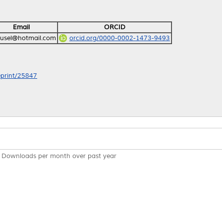
Email
ORCID
susel@hotmail.com
orcid.org/0000-0002-1473-9493
/eprint/25847
Downloads per month over past year