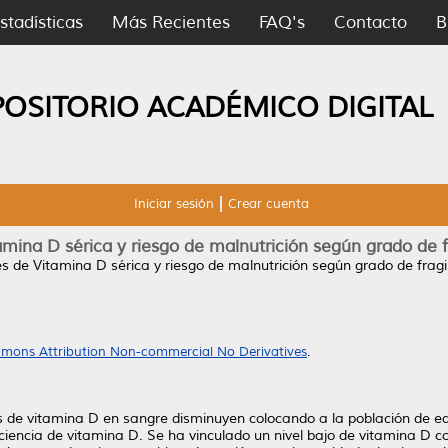
stadísticas
Más Recientes
FAQ's
Contacto
B
POSITORIO ACADÉMICO DIGITAL
Iniciar sesión
Crear cuenta
amina D sérica y riesgo de malnutrición según grado de 
es de Vitamina D sérica y riesgo de malnutrición según grado de frag
mons Attribution Non-commercial No Derivatives
.
s de vitamina D en sangre disminuyen colocando a la población de e
ciencia de vitamina D. Se ha vinculado un nivel bajo de vitamina D co