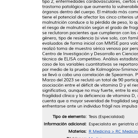
tipo 2, enfermedades cardiovasculares, ciertos c
trastorno patológico que aumenta la vulnerabili
órganos dentro del cuerpo. El método más común 
tiene el potencial de afectar los cinco criterios 
malnutrición conduce a la pérdida de peso, lo qu
el riesgo de malnutrición según el grado de fra
se reclutaron pacientes que cumplieran con los 
género, tipo de residencia (si vive solo, con fami
evaluados de forma inicial con MMSE para valora
realizó toma de muestra sérica venosa por perso
Centro de Investigación y Desarrollo en Ciencia
técnica de ELISA competitivo. Análisis estadístic
caso de las variables cuantitativas se reportaro
por medio de la prueba de Kolmogórov-Smirnov. Pa
se llevó a cabo una correlación de Spearman. P
Marzo del 2023 se reclutó un total de 90 partici
asociación entre el déficit de vitamina D y el r
significativa, aunque no muy fuerte, entre la esc
fragilidad clínica y la deficiencia de vitamina 
cuenta que a mayor severidad de fragilidad según
enfrentarse ante un individuo frágil nos impulsa 
Tipo de elemento:
Tesis (Especialidad)
Información adicional:
Especialista en geriatría c
Materias:
R Medicina > RC Medicina 