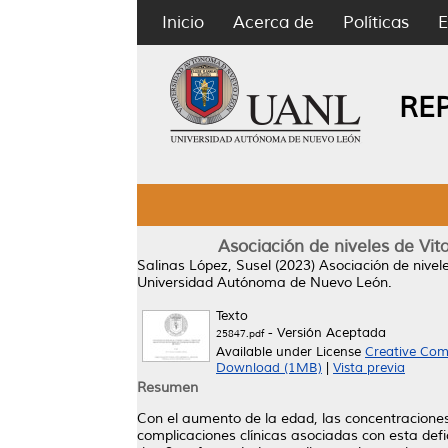
Inicio
Acerca de
Políticas
E
RE
Asociación de niveles de Vit
Salinas López, Susel
(2023)
Asociación de nivel
Universidad Autónoma de Nuevo León.
Texto
- Versión Aceptada
25847.pdf
Available under License
Creative Com
Download (1MB)
|
Vista previa
Resumen
Con el aumento de la edad, las concentracione
complicaciones clínicas asociadas con esta defi