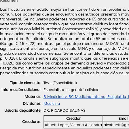
Resumen
Las fracturas en el adulto mayor se han convertido en un problema 
comun. Los pacientes que se encuentran desnutridos presentan mayor
transversal. Se incluyeron pacientes mayores de 65 años cursando el
vertebral, con/sin osteoporosis y que presentaron delirium identif
malnutrición con Mini Nutritional Assessment (MNA) y severidad de
la asociación entre el riesgo de malnutrición y el grado de severida
ortogeriatria. Resultados Se analizaron un total de 55 pacientes 
(Rango IC 16.5–22) mientras que el puntaje mediana de MDAS fue de
significativa entre el puntaje en la escala MNA y el puntaje de MDAS 
grado de severidad de demencia. Se encontraron diferencias estadíst
p=0.028). El análisis entre subgrupos mostró que las diferencias s
=0.026) así como entre los grupos de demencia severa y moderada (P
riesgo de malnutrición especialmente en aquellos pacientes con deli
personalizadas buscando contribuir a la mejora de la condición del p
Tipo de elemento:
Tesis (Especialidad)
Información adicional:
Especialista en geriatría clínica
Materias:
R Medicina > RC Medicina Interna, Psiquiatría,
Divisiones:
Medicina
Usuario depositante:
DR. RICARDO SALINAS
Creador
Email
Creadores:
Ahuett López, Victoria Alejandra
aleahuett@gm