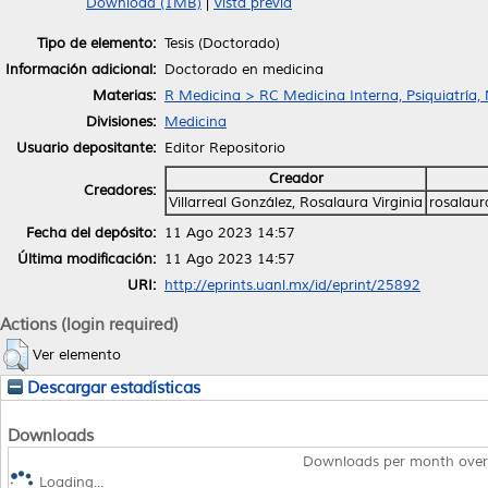
Download (1MB)
|
Vista previa
Tipo de elemento:
Tesis (Doctorado)
Información adicional:
Doctorado en medicina
Materias:
R Medicina > RC Medicina Interna, Psiquiatría,
Divisiones:
Medicina
Usuario depositante:
Editor Repositorio
Creador
Creadores:
Villarreal González, Rosalaura Virginia
rosalaur
Fecha del depósito:
11 Ago 2023 14:57
Última modificación:
11 Ago 2023 14:57
URI:
http://eprints.uanl.mx/id/eprint/25892
Actions (login required)
Ver elemento
Descargar estadísticas
Downloads
Downloads per month over
Loading...