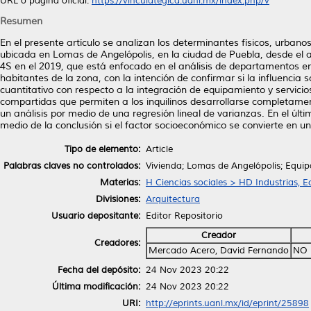
URL o página oficial:
https://vinculategica.uanl.mx/index.php/v
Resumen
En el presente artículo se analizan los determinantes físicos, urbano
ubicada en Lomas de Angelópolis, en la ciudad de Puebla, desde el 
4S en el 2019, que está enfocado en el análisis de departamentos en 
habitantes de la zona, con la intención de confirmar si la influencia
cuantitativo con respecto a la integración de equipamiento y servic
compartidas que permiten a los inquilinos desarrollarse completamen
un análisis por medio de una regresión lineal de varianzas. En el últ
medio de la conclusión si el factor socioeconómico se convierte en u
Tipo de elemento:
Article
Palabras claves no controlados:
Vivienda; Lomas de Angelópolis; Equi
Materias:
H Ciencias sociales > HD Industrias, 
Divisiones:
Arquitectura
Usuario depositante:
Editor Repositorio
Creador
Creadores:
Mercado Acero, David Fernando
NO 
Fecha del depósito:
24 Nov 2023 20:22
Última modificación:
24 Nov 2023 20:22
URI:
http://eprints.uanl.mx/id/eprint/25898