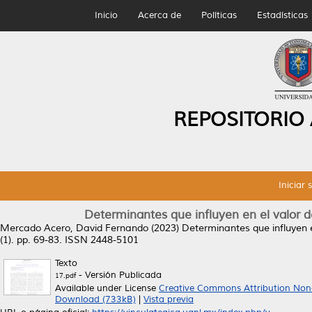
Inicio
Acerca de
Políticas
Estadísticas
REPOSITORIO
Iniciar 
Determinantes que influyen en el valor d
Mercado Acero, David Fernando
(2023)
Determinantes que influyen e
(1). pp. 69-83. ISSN 2448-5101
Texto
- Versión Publicada
17.pdf
Available under License
Creative Commons Attribution Non
Download (733kB)
|
Vista previa