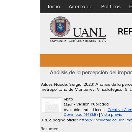
Inicio
Acerca de
Políticas
E
RE
Análisis de la percepción del impac
Valdés Naude, Sergio
(2023)
Análisis de la perc
metropolitana de Monterrey.
Vinculatégica, 9 (
Texto
- Versión Publicada
22.pdf
Available under License
Creative Com
Download (448kB)
|
Vista previa
URL o página oficial:
https://vinculategica.uanl.mx/
Resumen