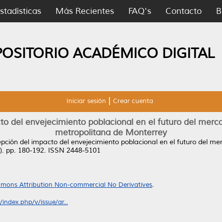
stadísticas
Más Recientes
FAQ's
Contacto
B
POSITORIO ACADÉMICO DIGITAL
Iniciar sesión
Crear cuenta
to del envejecimiento poblacional en el futuro del merca
metropolitana de Monterrey
epción del impacto del envejecimiento poblacional en el futuro del mer
1). pp. 180-192. ISSN 2448-5101
mons Attribution Non-commercial No Derivatives
.
index.php/v/issue/ar...