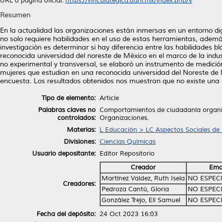
URL o página oficial:
https://vinculategica.uanl.mx/index.php/v
Resumen
En la actualidad las organizaciones están inmersas en un entorno di
no solo requiere habilidades en el uso de estas herramientas, además
investigación es determinar si hay diferencia entre las habilidades 
reconocida universidad del noreste de México en el marco de la indus
no experimental y transversal, se elaboró un instrumento de medició
mujeres que estudian en una reconocida universidad del Noreste de
encuesta. Los resultados obtenidos nos muestran que no existe una d
Tipo de elemento:
Article
Palabras claves no
Comportamientos de ciudadanía organiza
controlados:
Organizaciones.
Materias:
L Educación > LC Aspectos Sociales de
Divisiones:
Ciencias Químicas
Usuario depositante:
Editor Repositorio
Creador
Ema
Martínez Valdez, Ruth Isela
NO ESPEC
Creadores:
Pedroza Cantú, Gloria
NO ESPEC
González Trejo, Elí Samuel
NO ESPEC
Fecha del depósito:
24 Oct 2023 16:03