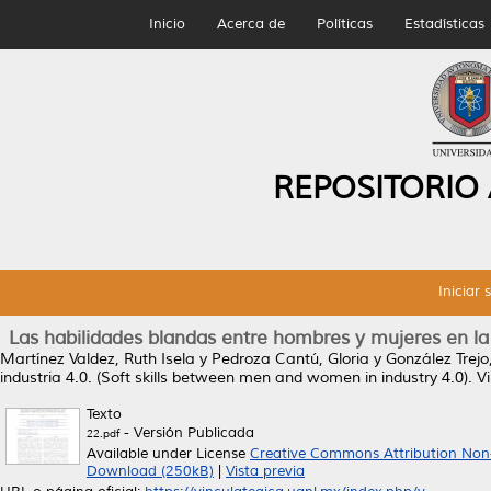
Inicio
Acerca de
Políticas
Estadísticas
REPOSITORIO
Iniciar 
Las habilidades blandas entre hombres y mujeres en la 
Martínez Valdez, Ruth Isela
y
Pedroza Cantú, Gloria
y
González Trejo
industria 4.0. (Soft skills between men and women in industry 4.0).
Vi
Texto
- Versión Publicada
22.pdf
Available under License
Creative Commons Attribution Non
Download (250kB)
|
Vista previa