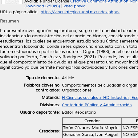
Available under License
Creative Commons Attribution Non
Download (250kB)
|
Vista previa
URL o página oficial:
https://vinculategica.uanl.mx/index.php/v
Resumen
La presente investigación exploratoria, surge con la finalidad de id
incidencia en la administración del espacio en blanco, considerando 
estudiantes, los cuales se encuentran estudiando su último semestr
encuentran laborando, donde se les aplico una encuesta con un tot
fueron estudiados a partir de los autores Organ (1988), en el caso 
validado por Terán, González y Rodríguez (2021). Por ende, los resul
que el comportamiento de ayuda es el que presenta una mayor incide
significativo ya que permite manejar las actividades y funciones dent
Tipo de elemento:
Article
Palabras claves no
Comportamientos de ciudadanía organiza
controlados:
Organizaciones.
Materias:
H Ciencias sociales > HD Industrias, E
Divisiones:
Contaduría Pública y Administración
Usuario depositante:
Editor Repositorio
Creador
E
Terán Cázares, María Mayela
NO ESP
Creadores:
González Garza, Ivon Abigail
NO ESP