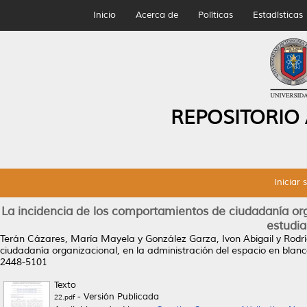
Inicio
Acerca de
Políticas
Estadísticas
REPOSITORIO
Iniciar 
La incidencia de los comportamientos de ciudadanía orga
estudia
Terán Cázares, María Mayela
y
González Garza, Ivon Abigail
y
Rodrí
ciudadanía organizacional, en la administración del espacio en blanco
2448-5101
Texto
- Versión Publicada
22.pdf