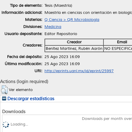
Tipo de elemento:
Tesis (Maestría)
Información adicional:
Maestría en ciencias con orientación en biologí
Materias:
Q Ciencia > QR Microbiología
Divisiones:
Medicina
Usuario depositante:
Editor Repositorio
Creador
Email
Creadores:
Benítez Martínez, Rubén Aarón
NO ESPECIFI
Fecha del depósito:
25 Ago 2023 16:09
Última modificación:
25 Ago 2023 16:09
URI:
http://eprints.uanl.mx/id/eprint/25997
Actions (login required)
Ver elemento
Descargar estadísticas
Downloads
Downloads per month over
Loading...