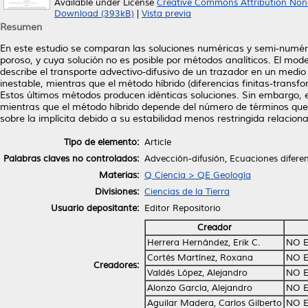
Available under License
Creative Commons Attribution Non
Download (393kB)
|
Vista previa
Resumen
En este estudio se comparan las soluciones numéricas y semi-numér
poroso, y cuya solución no es posible por métodos analíticos. El mode
describe el transporte advectivo-difusivo de un trazador en un medio
inestable, mientras que el método híbrido (diferencias finitas-transf
Estos últimos métodos producen idénticas soluciones. Sin embargo, el
mientras que el método híbrido depende del número de términos que 
sobre la implícita debido a su estabilidad menos restringida relacion
Tipo de elemento:
Article
Palabras claves no controlados:
Advección-difusión, Ecuaciones diferenc
Materias:
Q Ciencia > QE Geología
Divisiones:
Ciencias de la Tierra
Usuario depositante:
Editor Repositorio
Creador
Herrera Hernández, Erik C.
NO E
Cortés Martínez, Roxana
NO E
Creadores:
Valdés López, Alejandro
NO E
Alonzo García, Alejandro
NO E
Aguilar Madera, Carlos Gilberto
NO E