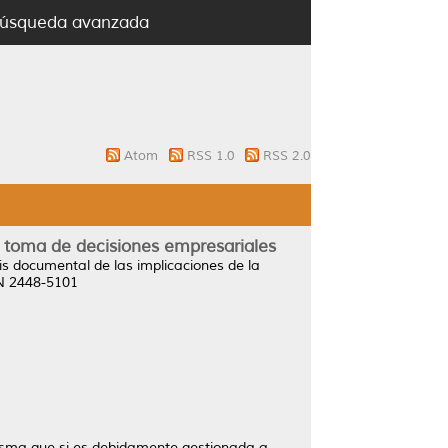
úsqueda avanzada
Atom
RSS 1.0
RSS 2.0
a toma de decisiones empresariales
is documental de las implicaciones de la
SN 2448-5101
 misma que si es debidamente gestionada a