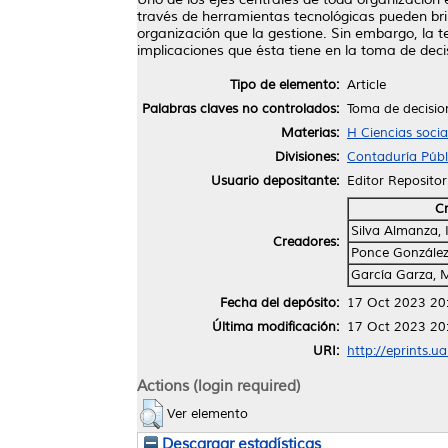
través de herramientas tecnológicas pueden bri
organización que la gestione. Sin embargo, la 
implicaciones que ésta tiene en la toma de deci
Tipo de elemento:
Article
Palabras claves no controlados:
Toma de decision
Materias:
H Ciencias soci
Divisiones:
Contaduría Públ
Usuario depositante:
Editor Repositor
C
Silva Almanza, 
Creadores:
Ponce Gonzále
García Garza, 
Fecha del depósito:
17 Oct 2023 20
Última modificación:
17 Oct 2023 20
URI:
http://eprints.u
Actions (login required)
Ver elemento
Descargar estadísticas