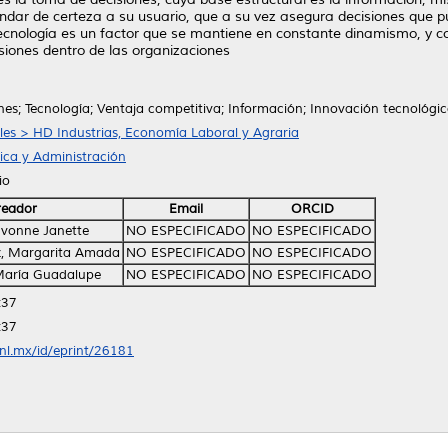
ndar de certeza a su usuario, que a su vez asegura decisiones que p
tecnología es un factor que se mantiene en constante dinamismo, y 
siones dentro de las organizaciones
es; Tecnología; Ventaja competitiva; Información; Innovación tecnológic
ales > HD Industrias, Economía Laboral y Agraria
ica y Administración
io
reador
Email
ORCID
Ivonne Janette
NO ESPECIFICADO
NO ESPECIFICADO
z, Margarita Amada
NO ESPECIFICADO
NO ESPECIFICADO
María Guadalupe
NO ESPECIFICADO
NO ESPECIFICADO
:37
:37
anl.mx/id/eprint/26181