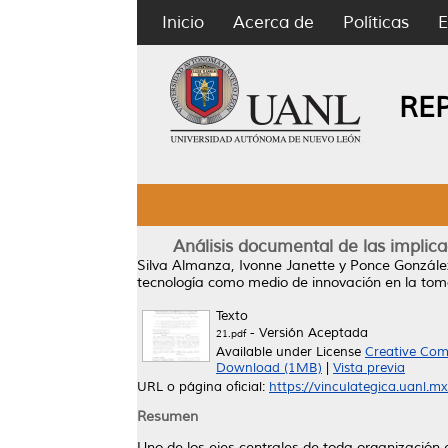
Inicio
Acerca de
Políticas
E
RE
Análisis documental de las implic
Silva Almanza, Ivonne Janette
y
Ponce Gonzále
tecnología como medio de innovación en la tom
Texto
- Versión Aceptada
21.pdf
Available under License
Creative Com
Download (1MB)
|
Vista previa
URL o página oficial:
https://vinculategica.uanl.m
Resumen
Uno de los ejes centrales de toda organización