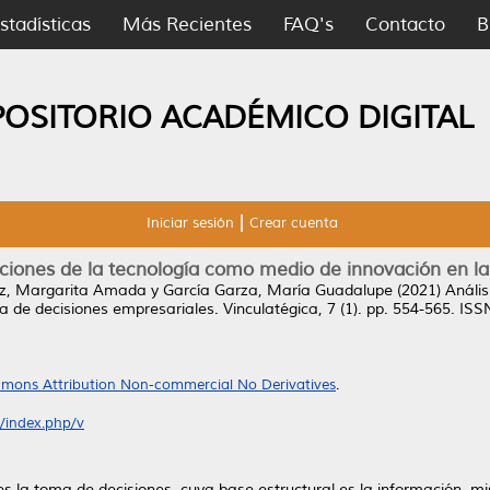
stadísticas
Más Recientes
FAQ's
Contacto
B
POSITORIO ACADÉMICO DIGITAL
Iniciar sesión
Crear cuenta
aciones de la tecnología como medio de innovación en l
z, Margarita Amada
y
García Garza, María Guadalupe
(2021)
Anális
a de decisiones empresariales.
Vinculatégica, 7 (1). pp. 554-565. IS
mons Attribution Non-commercial No Derivatives
.
x/index.php/v
 es la toma de decisiones, cuya base estructural es la información,