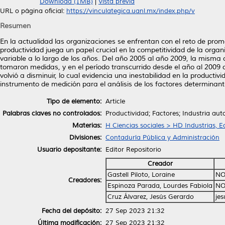
Download (1MB)
|
Vista previa
URL o página oficial:
https://vinculategica.uanl.mx/index.php/v
Resumen
En la actualidad las organizaciones se enfrentan con el reto de promo
productividad juega un papel crucial en la competitividad de la orga
variable a lo largo de los años. Del año 2005 al año 2009, la mism
tomaron medidas, y en el período transcurrido desde el año al 200
volvió a disminuir, lo cual evidencia una inestabilidad en la producti
instrumento de medición para el análisis de los factores determinant
Tipo de elemento:
Article
Palabras claves no controlados:
Productividad; Factores; Industria au
Materias:
H Ciencias sociales > HD Industrias, 
Divisiones:
Contaduría Pública y Administración
Usuario depositante:
Editor Repositorio
Creador
Gastell Piloto, Loraine
NO
Creadores:
Espinoza Parada, Lourdes Fabiola
NO
Cruz Álvarez, Jesús Gerardo
je
Fecha del depósito:
27 Sep 2023 21:32
Última modificación:
27 Sep 2023 21:32