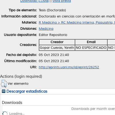
Download (11MB)
|
Vista previa
Tipo de elemento:
Tesis (Doctorado)
Información adicional:
Doctorado en ciencias con orientación en morf
Materias:
R Medicina > RC Medicina Interna, Psiquiatría,
Divisiones:
Medicina
Usuario depositante:
Editor Repositorio
Creador
Email
Creadores:
Gopar Cuevas, Yareth
NO ESPECIFICADO
NO 
Fecha del depósito:
05 Oct 2023 21:40
Última modificación:
05 Oct 2023 21:40
URI:
http://eprints.uanl.mx/id/eprint/26252
Actions (login required)
Ver elemento
Descargar estadísticas
Downloads
Downloads per month over
Loading...