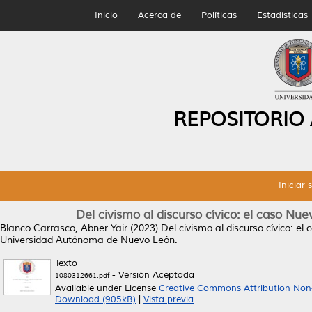
Inicio
Acerca de
Políticas
Estadísticas
REPOSITORIO
Iniciar 
Del civismo al discurso cívico: el caso N
Blanco Carrasco, Abner Yair
(2023)
Del civismo al discurso cívico: e
Universidad Autónoma de Nuevo León.
Texto
- Versión Aceptada
1080312661.pdf
Available under License
Creative Commons Attribution Non
Download (905kB)
|
Vista previa