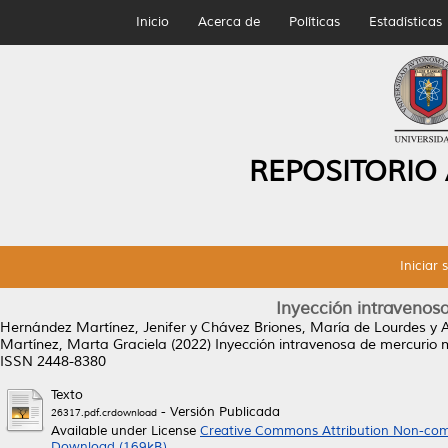
Inicio
Acerca de
Políticas
Estadísticas
REPOSITORIO
Iniciar 
Inyección intravenos
Hernández Martínez, Jenifer
y
Chávez Briones, María de Lourdes
y
A
Martínez, Marta Graciela
(2022)
Inyección intravenosa de mercurio m
ISSN 2448-8380
Texto
- Versión Publicada
26317.pdf.crdownload
Available under License
Creative Commons Attribution Non-com
Download (169kB)