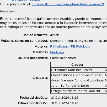
URL o página oficial:
https://rcfb.uanl.mx/index.php/rcfb/issue/view/13
Resumen
El mercurio metálico es químicamente estable y puede permanecer 
muy pocos casos se ha considerado a la inyección intravenosa de mer
este trabajo es reportar un caso de muerte provocada por la inyecci
Tipo de elemento:
Article
Palabras claves no controlados:
Mercurio metálico, Inyección intraveno
Materias:
R Medicina > RB Patología
Divisiones:
Medicina
Usuario depositante:
Editor Repositorio
Creador
Hernández Martínez, Jenifer
N
Chávez Briones, María de Lourdes
N
Creadores:
Ancer Arellano, Adriana Guadalupe
N
Jaramillo Rangel, Gilberto
N
Ortega Martínez, Marta Graciela
N
Fecha del depósito:
18 Oct 2024 18:26
Última modificación:
18 Oct 2024 18:26