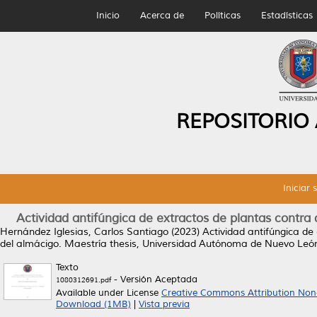
Inicio
Acerca de
Políticas
Estadísticas
REPOSITORIO
Iniciar 
Actividad antifúngica de extractos de plantas contra
Hernández Iglesias, Carlos Santiago
(2023)
Actividad antifúngica de
del almácigo.
Maestría thesis, Universidad Autónoma de Nuevo Leó
Texto
- Versión Aceptada
1080312691.pdf
Available under License
Creative Commons Attribution Non
Download (1MB)
|
Vista previa