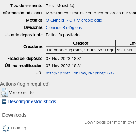
Tipo de elemento:
Tesis (Maestría)
Información adicional:
Maestría en ciencias con orientación en microb
Materias:
Q Ciencia > QR Microbiología
Divisiones:
Ciencias Biológicas
Usuario depositante:
Editor Repositorio
Creador
Ema
Creadores:
Hernández Iglesias, Carlos Santiago
NO ESPEC
Fecha del depósito:
07 Nov 2023 18:31
Última modificación:
07 Nov 2023 18:31
URI:
http://eprints.uanl.mx/id/eprint/26321
Actions (login required)
Ver elemento
Descargar estadísticas
Downloads
Downloads per month over
Loading...