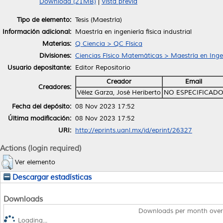
Download (21MB)
|
Vista previa
Tipo de elemento:
Tesis (Maestría)
Información adicional:
Maestría en ingeniería física industrial
Materias:
Q Ciencia > QC Física
Divisiones:
Ciencias Físico Matemáticas > Maestría en Ingeni
Usuario depositante:
Editor Repositorio
Creador
Email
Creadores:
Vélez Garza, José Heriberto
NO ESPECIFICAD
Fecha del depósito:
08 Nov 2023 17:52
Última modificación:
08 Nov 2023 17:52
URI:
http://eprints.uanl.mx/id/eprint/26327
Actions (login required)
Ver elemento
Descargar estadísticas
Downloads
Downloads per month over
Loading...