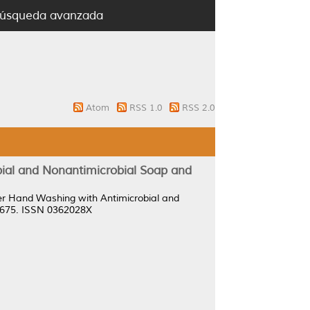
úsqueda avanzada
Atom
RSS 1.0
RSS 2.0
bial and Nonantimicrobial Soap and
ter Hand Washing with Antimicrobial and
-1675. ISSN 0362028X