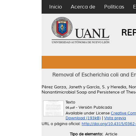
Inicio
Acerca de
Políticas
E
RE
Removal of Escherichia coli and E
Pérez Garza, Janeth
y
García, S.
y
Heredia, No
Nonantimicrobial Soap and Persistence of These
Texto
- Versión Publicada
06.pdf
Available under License
Creative Com
Download (193kB)
|
Vista previa
URL o página oficial:
http://doi.org/10.4315/036
Tipo de elemento:
Article