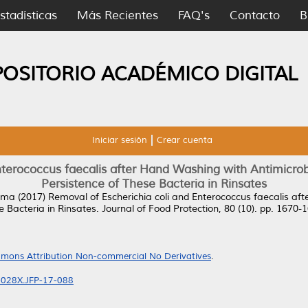
stadísticas
Más Recientes
FAQ's
Contacto
B
POSITORIO ACADÉMICO DIGITAL
Iniciar sesión
Crear cuenta
nterococcus faecalis after Hand Washing with Antimicro
Persistence of These Bacteria in Rinsates
rma
(2017)
Removal of Escherichia coli and Enterococcus faecalis af
 Bacteria in Rinsates.
Journal of Food Protection, 80 (10). pp. 1670
mons Attribution Non-commercial No Derivatives
.
2-028X.JFP-17-088