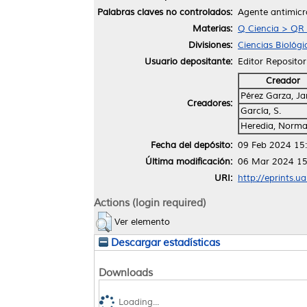
Palabras claves no controlados:
Agente antimicr
Materias:
Q Ciencia > QR 
Divisiones:
Ciencias Biológi
Usuario depositante:
Editor Repositor
Creador
Pérez Garza, J
Creadores:
García, S.
Heredia, Norm
Fecha del depósito:
09 Feb 2024 15
Última modificación:
06 Mar 2024 15
URI:
http://eprints.u
Actions (login required)
Ver elemento
Descargar estadísticas
Downloads
Loading...