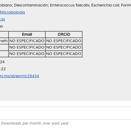
obiano; Descontaminación; Enterococcus faecalis; Escherichia coli; Form
Microbiología
cas
io
Email
ORCID
aneth
NO ESPECIFICADO
NO ESPECIFICADO
NO ESPECIFICADO
NO ESPECIFICADO
a
NO ESPECIFICADO
NO ESPECIFICADO
:24
:22
anl.mx/id/eprint/26434
Downloads per month over past year