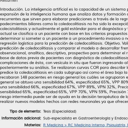
Resumen
Introducción. La inteligencia artificial es la capacidad de un sistema
expansión de la inteligencia humana que analiza datos y formación
recurrentes que sirven para elaborar predicciones a través de la regr
padecimientos biliares como la coledocolitiasis no ha sido la excepci
colecistolitiasis y actualmente el gold estándar para el diagnóstico
actual se clasifica a un paciente con base en los criterios propuest
determinar si someter a un paciente a un procedimiento invasivo o no
regresión logística para la predicción de coledocolitiasis. Objetivo. V
predicción de coledocolitiasis y comparar el modelo a desarrollar fre
observacional, analítico, descriptivo, prospectivo para determinar e
base de datos previa de pacientes con diagnóstico de coledocolitiasi
complicaciones de ésta, con vesícula in situ que fueron ingresando a
posteriormente su análisis. Se realizaron curvas COR para describir 
predice la coledocolitiasis en cada subgrupo así como el área bajo la
recabaron 148 pacientes en riesgo general los cuáles se agruparon 
general se obtuvo una sensibilidad 64%, especificidad 65%, VPP 80
una sensibilidad 66%, especificidad 67%, VPP 89%, VPN 32%, Preci
sensibilidad 65%, especificidad 65%, VPP 70%, VPN 59%, Precisión 
riesgo intermedio puede ser de ayuda en la decisión terapéutica de l
realizar nuevos modelos hechos con redes neuronales ya que ofrecen
Tipo de elemento:
Tesis (Especialidad)
Información adicional:
Sub-especialista en Gastroenterología y Endosc
Materias:
R Medicina > RC Medicina Interna, Psiquiatría,