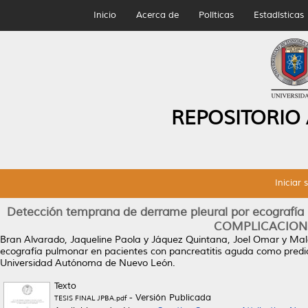
Inicio
Acerca de
Políticas
Estadísticas
REPOSITORIO
Iniciar 
Detección temprana de derrame pleural por ecografía 
COMPLICACIONE
Bran Alvarado, Jaqueline Paola
y
Jáquez Quintana, Joel Omar
y
Mal
ecografía pulmonar en pacientes con pancreatitis aguda como p
Universidad Autónoma de Nuevo León.
Texto
- Versión Publicada
TESIS FINAL JPBA.pdf