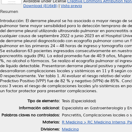
Available under License
Creative Commons Attribution Non
Download (816kB)
|
Vista previa
Resumen
Introducción: El derrame pleural se ha asociado a mayor riesgo de s
pulmonar tiene mayor sensibilidad para la detección temprana de derr
del derrame pleural utilizando ultrasonido pulmonar en pancreatitis
cualquier causa de septiembre 2022 a junio 2023 en el Hospital Univers
de derrame pleural diagnosticado con ecografía pulmonar como un fac
pulmonar en las primeras 24 – 48 horas de ingreso y tomografía co
Se estudiaron 63 pacientes ingresados consecutivamente en nuestro 
pancreatitis aguda (PA). La edad promedio fue de 40.9 años, Mujeres 
%, no alcohol o fármacos. Se realizo el ecografía pulmonar al ingres
de líquido detectable. Presentaron derrame pleural positivo y negat
desarrollaron complicaciones locales y sistémicas en 11 y 8 según co
0 respectivamente. Ver tabla 1. Al evaluar el riesgo relativo del valo
Predictivo Positivo (VPP) fue de 82 % y negativo (VPN) de 85%. Con
casi 3 veces el riesgo de complicaciones locales y/o sistémicas en 
un factor protector para presentar complicaciones.
Tipo de elemento:
Tesis (Especialidad)
Información adicional:
Especialista en Gastroenterología y E
Palabras claves no controlados:
Pancretitis, Complicaciones locales o 
Materias:
R Medicina > RC Medicina Interna, Psi
Divisiones:
Medicina