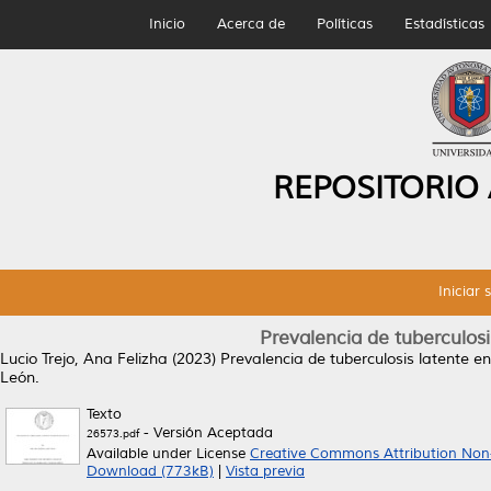
Inicio
Acerca de
Políticas
Estadísticas
REPOSITORIO
Iniciar 
Prevalencia de tuberculos
Lucio Trejo, Ana Felizha
(2023)
Prevalencia de tuberculosis latente 
León.
Texto
- Versión Aceptada
26573.pdf
Available under License
Creative Commons Attribution Non
Download (773kB)
|
Vista previa