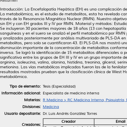
Resumen
Introducción: La Encefalopatía Hepática (EH) es una complicación de 
La metabolómica, es el estudio de metabolitos, esta ha revelado cam
través de la Resonancia Magnética Nuclear (RMN). Nuestro objetivo 
sin EH y con EH grados III y IV por RMN. Material y métodos: Estudio
Se incluyeron 30 pacientes mayores de 18 años (13 con hepatopatía 
sanguíneas y en el suero se analizó el perfil metabolómico por RMN p
y analizados posteriormente por análisis multivariado de PLS-DA e
metabolitos, pero solo se cuantificaron 43. El PLS-DA nos mostró una
disminución importante de la concentración de metabolitos conforme
inversa. Se logró la identificación de 15 metabolitos diferenciales a
significativa entre los grupos de EH III y IV en un grupo importante 
arginina, isoleucina, valina, alanina, histidina, treonina, glicerol, seri
metionina. Las vías metabólicas implicadas fueron las de la fenilalanina
resultados mostrados prueban que la clasificación clínica de West Ha
metabolómica.
Tipo de elemento:
Tesis (Especialidad)
Información adicional:
Especialista de medicina interna
Materias:
R Medicina > RC Medicina Interna, Psiquiatría,
Divisiones:
Medicina
Usuario depositante:
Dr. Luis Andrés González Torres
Creador
Email
Creadores: