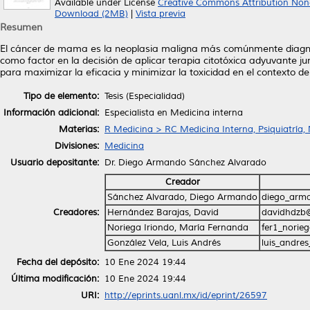
Available under License
Creative Commons Attribution Non
Download (2MB)
|
Vista previa
Resumen
El cáncer de mama es la neoplasia maligna más comúnmente diagnos
como factor en la decisión de aplicar terapia citotóxica adyuvante ju
para maximizar la eficacia y minimizar la toxicidad en el contexto
Tipo de elemento:
Tesis (Especialidad)
Información adicional:
Especialista en Medicina interna
Materias:
R Medicina > RC Medicina Interna, Psiquiatría,
Divisiones:
Medicina
Usuario depositante:
Dr. Diego Armando Sánchez Alvarado
Creador
Sánchez Alvarado, Diego Armando
diego_arm
Creadores:
Hernández Barajas, David
davidhdzb
Noriega Iriondo, María Fernanda
fer1_norie
González Vela, Luis Andrés
luis_andre
Fecha del depósito:
10 Ene 2024 19:44
Última modificación:
10 Ene 2024 19:44
URI:
http://eprints.uanl.mx/id/eprint/26597