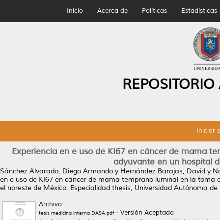
Inicio
Acerca de
Políticas
Estadísticas
REPOSITORIO
Iniciar 
Experiencia en e uso de KI67 en cáncer de mama tem
adyuvante en un hospital d
Sánchez Alvarado, Diego Armando
y
Hernández Barajas, David
y
No
en e uso de KI67 en cáncer de mama temprano luminal en la toma de 
el noreste de México.
Especialidad thesis, Universidad Autónoma de
Archivo
- Versión Aceptada
tesis medicina interna DASA.pdf