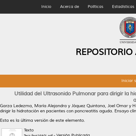
Inicio
Acerca de
Políticas
Estadísticas
REPOSITORIO
Iniciar 
Utilidad del Ultrasonido Pulmonar para dirigir la h
a
Garza Ledezma, María Alejandra
y
Jáquez Quintana, Joel Omar
y
H
dirigir la hidratación en pacientes con pancreatitis aguda. Ensayo clí
Esta es la última versión de este elemento.
Texto
- Versión Publicada
Tesis final MAGL.pdf