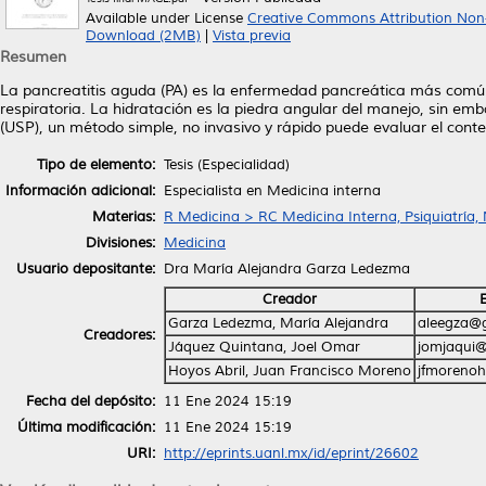
Available under License
Creative Commons Attribution Non
Download (2MB)
|
Vista previa
Resumen
La pancreatitis aguda (PA) es la enfermedad pancreática más común, 
respiratoria. La hidratación es la piedra angular del manejo, sin em
(USP), un método simple, no invasivo y rápido puede evaluar el conten
Tipo de elemento:
Tesis (Especialidad)
Información adicional:
Especialista en Medicina interna
Materias:
R Medicina > RC Medicina Interna, Psiquiatría,
Divisiones:
Medicina
Usuario depositante:
Dra María Alejandra Garza Ledezma
Creador
Garza Ledezma, María Alejandra
aleegza@
Creadores:
Jáquez Quintana, Joel Omar
jomjaqui
Hoyos Abril, Juan Francisco Moreno
jfmoreno
Fecha del depósito:
11 Ene 2024 15:19
Última modificación:
11 Ene 2024 15:19
URI:
http://eprints.uanl.mx/id/eprint/26602