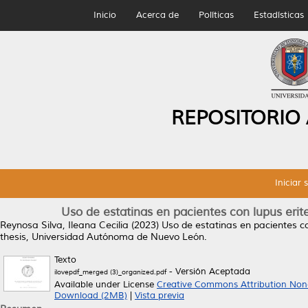
Inicio
Acerca de
Políticas
Estadísticas
REPOSITORIO
Iniciar 
Uso de estatinas en pacientes con lupus erit
Reynosa Silva, Ileana Cecilia
(2023)
Uso de estatinas en pacientes co
thesis, Universidad Autónoma de Nuevo León.
Texto
- Versión Aceptada
ilovepdf_merged (3)_organized.pdf
Available under License
Creative Commons Attribution Non
Download (2MB)
|
Vista previa