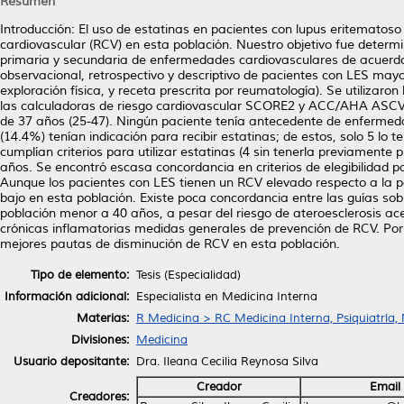
Resumen
Introducción: El uso de estatinas en pacientes con lupus eritematoso
cardiovascular (RCV) en esta población. Nuestro objetivo fue determi
primaria y secundaria de enfermedades cardiovasculares de acuerdo
observacional, retrospectivo y descriptivo de pacientes con LES mayor
exploración física, y receta prescrita por reumatología). Se utiliz
las calculadoras de riesgo cardiovascular SCORE2 y ACC/AHA ASCV
de 37 años (25-47). Ningún paciente tenía antecedente de enfermeda
(14.4%) tenían indicación para recibir estatinas; de estos, solo 5 lo
cumplían criterios para utilizar estatinas (4 sin tenerla previament
años. Se encontró escasa concordancia en criterios de elegibilidad 
Aunque los pacientes con LES tienen un RCV elevado respecto a la pob
bajo en esta población. Existe poca concordancia entre las guías sobre
población menor a 40 años, a pesar del riesgo de ateroesclerosis 
crónicas inflamatorias medidas generales de prevención de RCV. Por
mejores pautas de disminución de RCV en esta población.
Tipo de elemento:
Tesis (Especialidad)
Información adicional:
Especialista en Medicina Interna
Materias:
R Medicina > RC Medicina Interna, Psiquiatría,
Divisiones:
Medicina
Usuario depositante:
Dra. Ileana Cecilia Reynosa Silva
Creador
Email
Creadores: