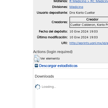
Materias:
R Medicina > RC Medicina 
Divisiones:
Medicina
Usuario depositante:
Dra Karla Cuellar
Creador
Creadores:
Cuellar Calderon, Karla 
Fecha del depósito:
10 Ene 2024 19:03
Última modificación:
10 Ene 2024 19:03
URI:
http://eprints.uanl.mx/id
Actions (login required)
Ver elemento
Descargar estadísticas
Downloads
Loading...