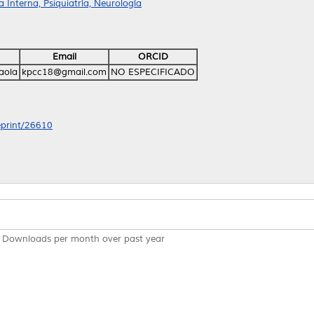
Interna, Psiquiatría, Neurología
Email
ORCID
Paola
kpcc18@gmail.com
NO ESPECIFICADO
/eprint/26610
Downloads per month over past year