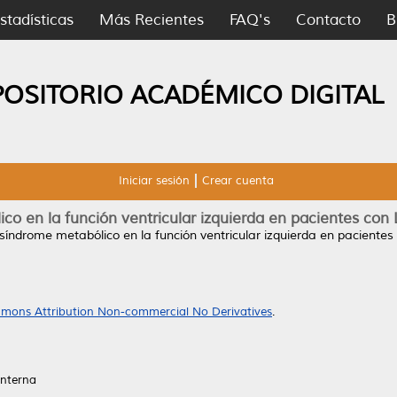
stadísticas
Más Recientes
FAQ's
Contacto
B
POSITORIO ACADÉMICO DIGITAL
Iniciar sesión
Crear cuenta
co en la función ventricular izquierda en pacientes con
 síndrome metabólico en la función ventricular izquierda en paciente
mons Attribution Non-commercial No Derivatives
.
Interna