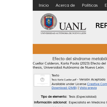
Inicio
Acerca de
Políticas
E
RE
Efecto del síndrome metabóli
Cuellar Calderon, Karla Paola
(2023)
Efecto del
thesis, Universidad Autónoma de Nuevo León.
Texto
- Versión Aceptada
Tesis Karla Cuellar.pdf
Available under License
Creative Com
Download (2MB)
|
Vista previa
Tipo de elemento:
Tesis (Especialidad)
Información adicional:
Especialista en Medicina 