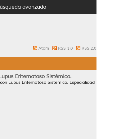
úsqueda avanzada
Atom
RSS 1.0
RSS 2.0
 Lupus Eritematoso Sistémico.
s con Lupus Eritematoso Sistémico.
Especialidad