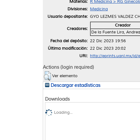
Materias:
R Medicina > RG Ginecolo
Divisiones:
Medicina
Usuario depositante:
GYO LEZMES VALDEZ C
Creador
Creadores:
De la Fuente Lira, Andrea
Fecha del depósito:
22 Dic 2023 19:56
Última modificación:
22 Dic 2023 20:02
URI:
http://eprints.uanl.mx/id
Actions (login required)
Ver elemento
Descargar estadísticas
Downloads
Loading...