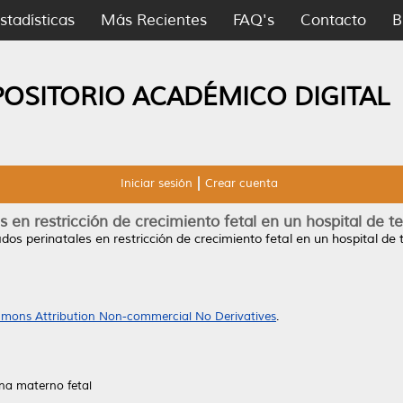
stadísticas
Más Recientes
FAQ's
Contacto
B
POSITORIO ACADÉMICO DIGITAL
Iniciar sesión
Crear cuenta
s en restricción de crecimiento fetal en un hospital de te
dos perinatales en restricción de crecimiento fetal en un hospital de t
mons Attribution Non-commercial No Derivatives
.
na materno fetal