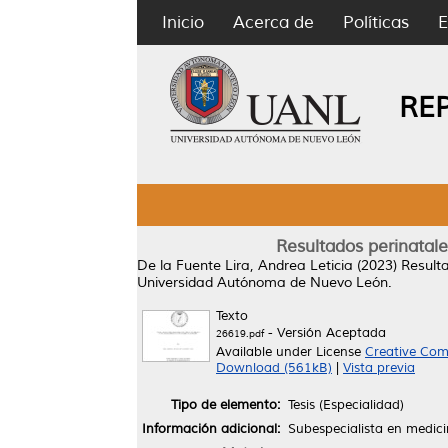
Inicio
Acerca de
Políticas
E
RE
Resultados perinatale
De la Fuente Lira, Andrea Leticia
(2023)
Resulta
Universidad Autónoma de Nuevo León.
Texto
- Versión Aceptada
26619.pdf
Available under License
Creative Com
Download (561kB)
|
Vista previa
Tipo de elemento:
Tesis (Especialidad)
Información adicional:
Subespecialista en medici