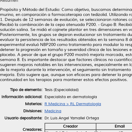
Resumen
Propósito y Método del Estudio: Como objetivo, buscamos determina
murino, en comparación a farmacoterapia con tedizolid. Utilizando r
1. Después de 12 semanas de evolución, se seleccionaron ratones con
Recibió la combinación de la cepa atenuada P200. - Grupo B: Recibió 
solución salina. Se midió el cojinete plantar en tres dimensiones en 
Posteriormente, los grupos se dejaron evolucionar sin tratamiento 
evaluar la persistencia de los resultados obtenidos en la semana 8 d
experimental evaluó NBP200 como tratamiento para modular la res
detener la progresión en tamaño y severidad clínica de las lesione
placebo. A pesar de que el grupo P200 mostró mejoría marcada, esta
semana 8. Es importante destacar que factores clínicos no cuantifica
sugieren mejoras notables en las intervenciones, especialmente en l
de la mejoría durante la intervención, el seguimiento sin tratamien
mejoría. Esto sugiere que, aunque son eficaces para detener la pro
continuidad en las terapias para mantener estos efectos positivos.
Tipo de elemento:
Tesis (Especialidad)
Información adicional:
Especialista en dermatología
Materias:
R Medicina > RL Dermatología
Divisiones:
Medicina
Usuario depositante:
Dr. Luis Angel Yamallel Ortega
Creador
Email
Creadores: