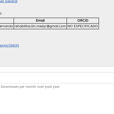
 en General
a
Email
ORCID
Fernando
rehabilitación.medyr@gmail.com
NO ESPECIFICADO
/eprint/26635
Downloads per month over past year