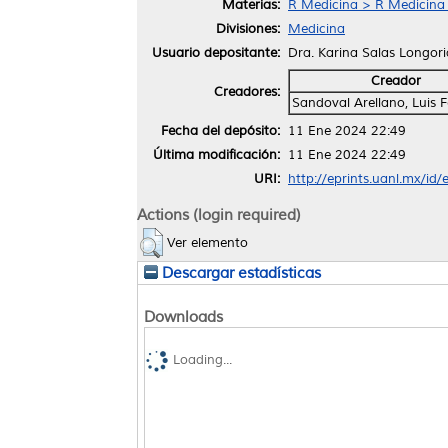
Materias:
R Medicina > R Medicina
Divisiones:
Medicina
Usuario depositante:
Dra. Karina Salas Longori
Creador
Creadores:
Sandoval Arellano, Luis 
Fecha del depósito:
11 Ene 2024 22:49
Última modificación:
11 Ene 2024 22:49
URI:
http://eprints.uanl.mx/id
Actions (login required)
Ver elemento
Descargar estadísticas
Downloads
Loading...