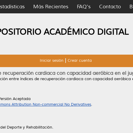
stadísticas
Más Recientes
FAQ's
Contacto
B
POSITORIO ACADÉMICO DIGITAL
Iniciar sesión
Crear cuenta
e recuperación cardiaca con capacidad aeróbica en el jug
ción entre índices de recuperación cardiaca con capacidad aeróbica en
Versión Aceptada
mons Attribution Non-commercial No Derivatives
.
del Deporte y Rehabilitación.