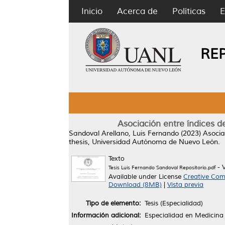
Inicio
Acerca de
Políticas
E
RE
Asociación entre índices d
Sandoval Arellano, Luis Fernando
(2023)
Asocia
thesis, Universidad Autónoma de Nuevo León.
Texto
- 
Tesis Luis Fernando Sandoval Repositorio.pdf
Available under License
Creative Com
Download (8MB)
|
Vista previa
Tipo de elemento:
Tesis (Especialidad)
Información adicional:
Especialidad en Medicina 