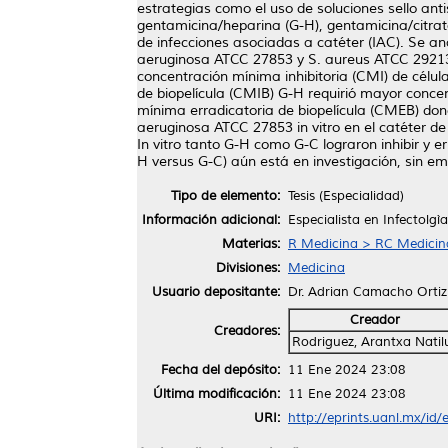
estrategias como el uso de soluciones sello antis
gentamicina/heparina (G-H), gentamicina/citra
de infecciones asociadas a catéter (IAC). Se an
aeruginosa ATCC 27853 y S. aureus ATCC 29213.
concentración mínima inhibitoria (CMI) de célul
de biopelícula (CMIB) G-H requirió mayor conce
mínima erradicatoria de biopelícula (CMEB) dond
aeruginosa ATCC 27853 in vitro en el catéter d
In vitro tanto G-H como G-C lograron inhibir y e
H versus G-C) aún está en investigación, sin emb
Tipo de elemento:
Tesis (Especialidad)
Información adicional:
Especialista en Infectolgìa
Materias:
R Medicina > RC Medicina 
Divisiones:
Medicina
Usuario depositante:
Dr. Adrian Camacho Ortiz
Creador
Creadores:
Rodriguez, Arantxa Natil
Fecha del depósito:
11 Ene 2024 23:08
Última modificación:
11 Ene 2024 23:08
URI:
http://eprints.uanl.mx/id