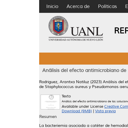
Inicio
Acerca de
Políticas
E
RE
Análisis del efecto antimicrobiano de
Rodriguez, Arantxa Natiluz
(2023)
Análisis del 
de Staphylococcus aureus y Pseudomonas aeru
Texto
Análisis del efecto antimicrobiano de las solucio
Available under License
Creative Com
Download (9MB)
|
Vista previa
Resumen
La bacteriemia asociada a catéter de hemodiali