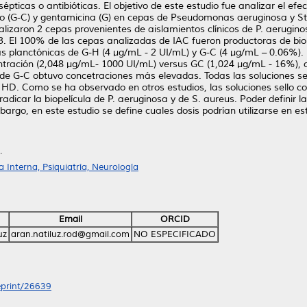
épticas o antibióticas. El objetivo de este estudio fue analizar el efe
to (G-C) y gentamicina (G) en cepas de Pseudomonas aeruginosa y St
alizaron 2 cepas provenientes de aislamientos clínicos de P. aerugin
 El 100% de las cepas analizadas de IAC fueron productoras de biope
as planctónicas de G-H (4 μg/mL - 2 UI/mL) y G-C (4 μg/mL – 0.06%). 
ntración (2,048 μg/mL- 1000 UI/mL) versus GC (1,024 μg/mL - 16%), c
e G-C obtuvo concetraciones más elevadas. Todas las soluciones sello
e HD. Como se ha observado en otros estudios, las soluciones sello 
rradicar la biopelícula de P. aeruginosa y de S. aureus. Poder definir 
argo, en este estudio se define cuales dosis podrían utilizarse en est
.
Interna, Psiquiatría, Neurología
Email
ORCID
uz
aran.natiluz.rod@gmail.com
NO ESPECIFICADO
/eprint/26639