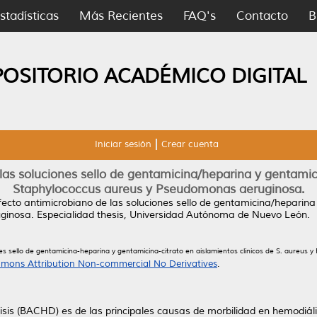
stadísticas
Más Recientes
FAQ's
Contacto
B
POSITORIO ACADÉMICO DIGITAL
Iniciar sesión
Crear cuenta
 las soluciones sello de gentamicina/heparina y gentamici
Staphylococcus aureus y Pseudomonas aeruginosa.
efecto antimicrobiano de las soluciones sello de gentamicina/heparina
ginosa.
Especialidad thesis, Universidad Autónoma de Nuevo León.
nes sello de gentamicina-heparina y gentamicina-citrato en aislamientos clínicos de S. aureus y
mons Attribution Non-commercial No Derivatives
.
sis (BACHD) es de las principales causas de morbilidad en hemodiáli