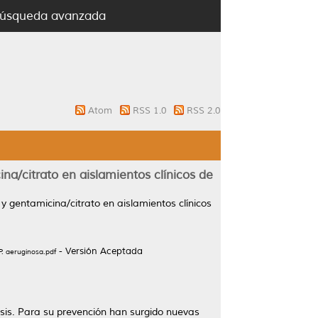
úsqueda avanzada
Atom
RSS 1.0
RSS 2.0
na/citrato en aislamientos clínicos de
 y gentamicina/citrato en aislamientos clínicos
- Versión Aceptada
 P. aeruginosa.pdf
sis. Para su prevención han surgido nuevas