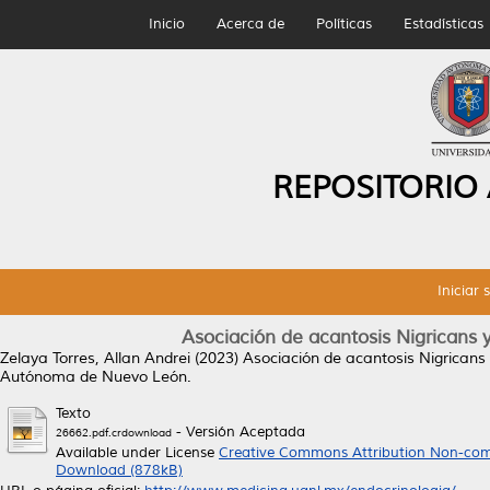
Inicio
Acerca de
Políticas
Estadísticas
REPOSITORIO
Iniciar 
Asociación de acantosis Nigricans
Zelaya Torres, Allan Andrei
(2023)
Asociación de acantosis Nigricans
Autónoma de Nuevo León.
Texto
- Versión Aceptada
26662.pdf.crdownload
Available under License
Creative Commons Attribution Non-com
Download (878kB)