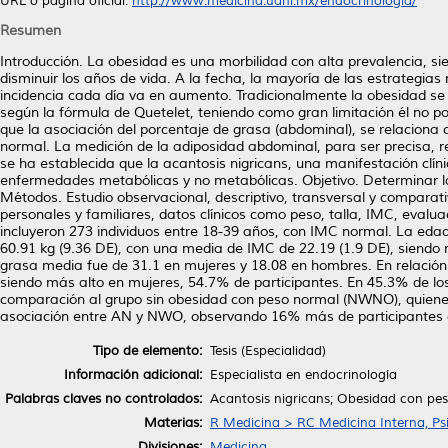
URL o página oficial:
http://www.medicina.uanl.mx/endocrinologia/
Resumen
Introducción. La obesidad es una morbilidad con alta prevalencia, s
disminuir los años de vida. A la fecha, la mayoría de las estrategia
incidencia cada día va en aumento. Tradicionalmente la obesidad se
según la fórmula de Quetelet, teniendo como gran limitación él no 
que la asociación del porcentaje de grasa (abdominal), se relacion
normal. La medición de la adiposidad abdominal, para ser precisa, r
se ha establecida que la acantosis nigricans, una manifestación clíni
enfermedades metabólicas y no metabólicas. Objetivo. Determinar la
Métodos. Estudio observacional, descriptivo, transversal y comparativ
personales y familiares, datos clínicos como peso, talla, IMC, evalu
incluyeron 273 individuos entre 18-39 años, con IMC normal. La eda
60.91 kg (9.36 DE), con una media de IMC de 22.19 (1.9 DE), siendo
grasa media fue de 31.1 en mujeres y 18.08 en hombres. En relació
siendo más alto en mujeres, 54.7% de participantes. En 45.3% de los
comparación al grupo sin obesidad con peso normal (NWNO), quiene
asociación entre AN y NWO, observando 16% más de participantes 
Tipo de elemento:
Tesis (Especialidad)
Información adicional:
Especialista en endocrinología
Palabras claves no controlados:
Acantosis nigricans; Obesidad con pes
Materias:
R Medicina > RC Medicina Interna, Psi
Divisiones:
Medicina