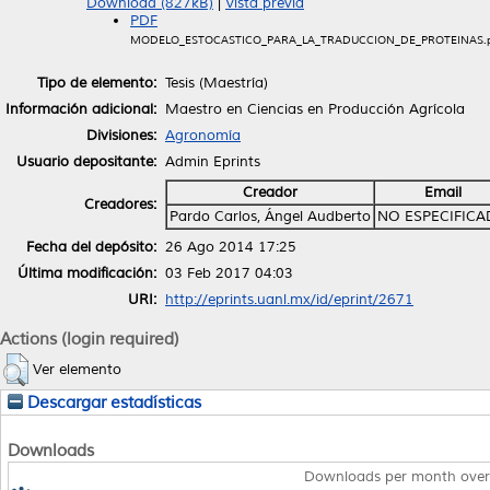
Download (827kB)
|
Vista previa
PDF
MODELO_ESTOCASTICO_PARA_LA_TRADUCCION_DE_PROTEINAS.p
Tipo de elemento:
Tesis (Maestría)
Información adicional:
Maestro en Ciencias en Producción Agrícola
Divisiones:
Agronomía
Usuario depositante:
Admin Eprints
Creador
Email
Creadores:
Pardo Carlos, Ángel Audberto
NO ESPECIFIC
Fecha del depósito:
26 Ago 2014 17:25
Última modificación:
03 Feb 2017 04:03
URI:
http://eprints.uanl.mx/id/eprint/2671
Actions (login required)
Ver elemento
Descargar estadísticas
Downloads
Downloads per month over