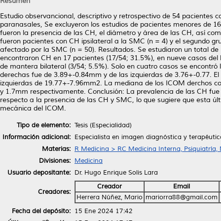
Resumen
Estudio observancional, descriptivo y retrospectivo de 54 pacientes 
paranasales, Se excluyeron los estudios de pacientes menores de 1
fueron la presencia de las CH, el diámetro y área de las CH, así com
fueron pacientes con CH ipsilateral a la SMC (n = 4) y el segundo gr
afectado por la SMC (n = 50). Resultados. Se estudiaron un total d
encontraron CH en 17 pacientes (17/54; 31.5%), en nueve casos del la
de mantera bilateral (3/54; 5.5%). Solo en cuatro casos se encontr
derechas fue de 3.89+-0.84mm y de las izquierdas de 3.76+-0.77. El
izquierdas de 19.77+-7.96mm2. La mediana de los ICOM derchos con 
y 1.7mm respectivamente. Conclusión: La prevalencia de las CH fue d
respecto a la presencia de las CH y SMC, lo que sugiere que esta úl
mecánica del ICOM.
Tipo de elemento:
Tesis (Especialidad)
Información adicional:
Especialista en imagen diagnóstica y terapéutic
Materias:
R Medicina > RC Medicina Interna, Psiquiatría,
Divisiones:
Medicina
Usuario depositante:
Dr. Hugo Enrique Solis Lara
Creador
Email
Creadores:
Herrera Núñez, Mario
mariorra88@gmail.com
Fecha del depósito:
15 Ene 2024 17:42