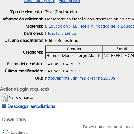
Download (4MB)
|
Vista previa
Tipo de elemento:
Tesis (Doctorado)
Información adicional:
Doctorado en filosofía con acentuación en estu
Materias:
L Educación > LB Teoría y Práctica de la Educa
Divisiones:
Filosofía y Letras
Usuario depositante:
Editor Repositorio
Creador
Email
Creadores:
Heredia Murillo, Jorge Alberto
NO ESPECIFIC
Fecha del depósito:
24 Ene 2024 20:17
Última modificación:
24 Ene 2024 20:17
URI:
http://eprints.uanl.mx/id/eprint/26809
Actions (login required)
Ver elemento
Descargar estadísticas
Downloads
Downloads per month over
Loading...