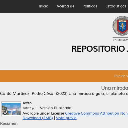
Inicio
Acerca de
Políticas
Estadísticas
REPOSITORIO
Iniciar 
Una mirada 
Cantú Martínez, Pedro César
(2023)
Una mirada a gaia, el planeta a
Texto
- Versión Publicada
26832.pdf
Available under License
Creative Commons Attribution Non
Download (2MB)
|
Vista previa
Resumen