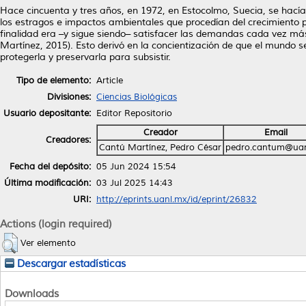
Hace cincuenta y tres años, en 1972, en Estocolmo, Suecia, se hacía
los estragos e impactos ambientales que procedían del crecimiento p
finalidad era –y sigue siendo– satisfacer las demandas cada vez 
Martínez, 2015). Esto derivó en la concientización de que el mundo s
protegerla y preservarla para subsistir.
Tipo de elemento:
Article
Divisiones:
Ciencias Biológicas
Usuario depositante:
Editor Repositorio
Creador
Email
Creadores:
Cantú Martínez, Pedro César
pedro.cantum@ua
Fecha del depósito:
05 Jun 2024 15:54
Última modificación:
03 Jul 2025 14:43
URI:
http://eprints.uanl.mx/id/eprint/26832
Actions (login required)
Ver elemento
Descargar estadísticas
Downloads