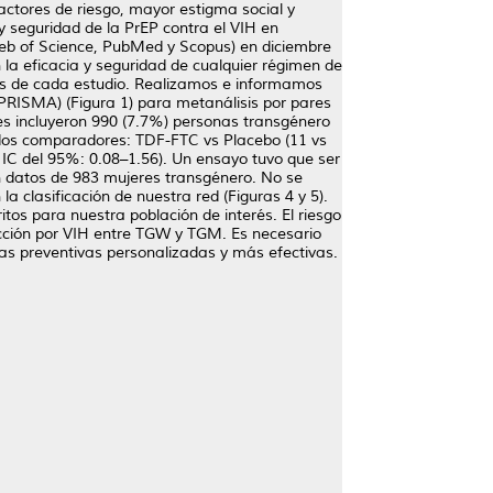
actores de riesgo, mayor estigma social y
 y seguridad de la PrEP contra el VIH en
b of Science, PubMed y Scopus) en diciembre
la eficacia y seguridad de cualquier régimen de
es de cada estudio. Realizamos e informamos
(PRISMA) (Figura 1) para metanálisis por pares
ales incluyeron 990 (7.7%) personas transgénero
e dos comparadores: TDF-FTC vs Placebo (11 vs
IC del 95%: 0.08–1.56). Un ensayo tuvo que ser
on datos de 983 mujeres transgénero. No se
a clasificación de nuestra red (Figuras 4 y 5).
tos para nuestra población de interés. El riesgo
fección por VIH entre TGW y TGM. Es necesario
ias preventivas personalizadas y más efectivas.