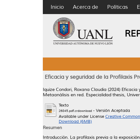
Inicio
Acerca de
Políticas
E
RE
Eficacia y seguridad de la Profilaxis 
Iquize Condori, Roxana Claudia
(2024)
Eficacia 
Metaanálisis en red.
Especialidad thesis, Univ
Texto
- Versión Aceptada
26845.pdf.crdownload
Available under License
Creative Commons
Download (6MB)
Resumen
Introducción. La profilaxis previa a la exposic