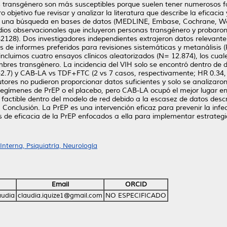
as transgénero son más susceptibles porque suelen tener numerosos f
 objetivo fue revisar y analizar la literatura que describe la eficacia
s una búsqueda en bases de datos (MEDLINE, Embase, Cochrane, We
dios observacionales que incluyeron personas transgénero y probaron 
28). Dos investigadores independientes extrajeron datos relevant
s de informes preferidos para revisiones sistemáticas y metanálisis 
e incluimos cuatro ensayos clínicos aleatorizados (N= 12.874), los cu
hombres transgénero. La incidencia del VIH solo se encontró dentro d
2.7) y CAB-LA vs TDF+FTC (2 vs 7 casos, respectivamente; HR 0.34, 
utores no pudieron proporcionar datos suficientes y solo se analizar
 regímenes de PrEP o el placebo, pero CAB-LA ocupó el mejor lugar en l
factible dentro del modelo de red debido a la escasez de datos descri
. Conclusión. La PrEP es una intervención eficaz para prevenir la in
ios de eficacia de la PrEP enfocados a ella para implementar estrateg
nterna, Psiquiatría, Neurología
Email
ORCID
audia
claudia.iquize1@gmail.com
NO ESPECIFICADO