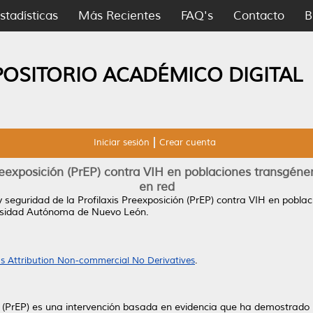
stadísticas
Más Recientes
FAQ's
Contacto
B
POSITORIO ACADÉMICO DIGITAL
Iniciar sesión
Crear cuenta
Preexposición (PrEP) contra VIH en poblaciones transgéne
en red
y seguridad de la Profilaxis Preexposición (PrEP) contra VIH en pobla
ersidad Autónoma de Nuevo León.
 Attribution Non-commercial No Derivatives
.
ión (PrEP) es una intervención basada en evidencia que ha demostrado 