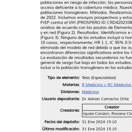
poblaciones en riesgo de infección, las person
acceso deficiente a la cobertura médica. Nuestro
poblaciones transgénero. Métodos. Realizamo
de 2022. Incluimos ensayos prospectivos y estu
PrEP contra el VIH (PROSPERO ID CRD420233821
análisis de acuerdo con las pautas de Elemento
y en red (Figura 2). Resultados. Identificamos 
(Figura 3). Ninguno de los estudios incluyó a 
10 casos, respectivamente; HR 1.1, IC 95% 0.5-
eliminado del modelo de red debido a que los a
encontraron diferencias significativas entre los
La evaluación de resultados secundarios no fue 
general de sesgo fue bajo en todos los estudios
incluir a la población transgénero en los estud
Tipo de elemento:
Tesis (Especialidad)
Materias:
R Medicina > RC Medicina I
Divisiones:
Medicina
Usuario depositante:
Dr. Adrian Camacho Ortiz
Creador
Creadores:
Iquize Condori, Roxana Cl
Fecha del depósito:
31 Ene 2024 15:10
Última modificación:
31 Ene 2024 15:10