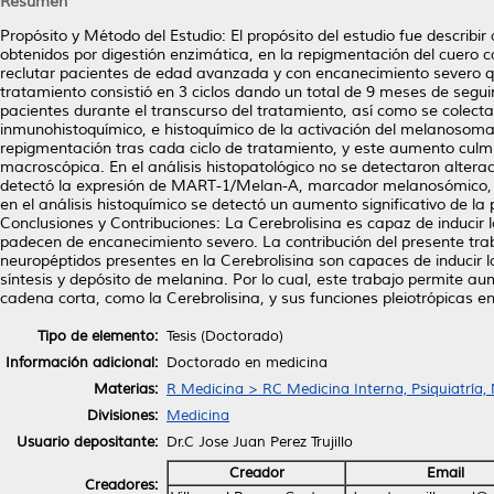
Resumen
Propósito y Método del Estudio: El propósito del estudio fue describir
obtenidos por digestión enzimática, en la repigmentación del cuero
reclutar pacientes de edad avanzada y con encanecimiento severo qu
tratamiento consistió en 3 ciclos dando un total de 9 meses de segui
pacientes durante el transcurso del tratamiento, así como se colectar
inmunohistoquímico, e histoquímico de la activación del melanosoma.
repigmentación tras cada ciclo de tratamiento, y este aumento culm
macroscópica. En el análisis histopatológico no se detectaron altera
detectó la expresión de MART-1/Melan-A, marcador melanosómico, en l
en el análisis histoquímico se detectó un aumento significativo de la 
Conclusiones y Contribuciones: La Cerebrolisina es capaz de induci
padecen de encanecimiento severo. La contribución del presente trab
neuropéptidos presentes en la Cerebrolisina son capaces de induci
síntesis y depósito de melanina. Por lo cual, este trabajo permite a
cadena corta, como la Cerebrolisina, y sus funciones pleiotrópicas e
Tipo de elemento:
Tesis (Doctorado)
Información adicional:
Doctorado en medicina
Materias:
R Medicina > RC Medicina Interna, Psiquiatría,
Divisiones:
Medicina
Usuario depositante:
Dr.C Jose Juan Perez Trujillo
Creador
Email
Creadores: