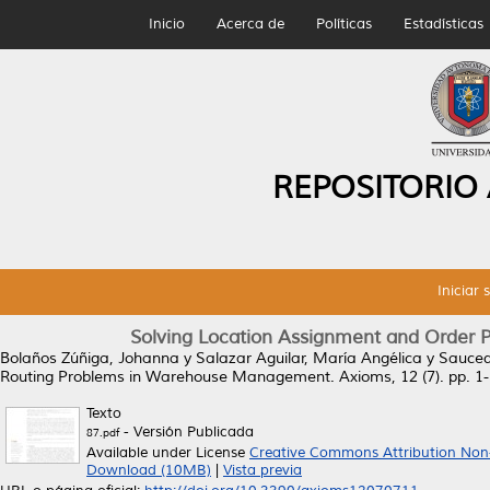
Inicio
Acerca de
Políticas
Estadísticas
REPOSITORIO
Iniciar 
Solving Location Assignment and Order
Bolaños Zúñiga, Johanna
y
Salazar Aguilar, María Angélica
y
Sauced
Routing Problems in Warehouse Management.
Axioms, 12 (7). pp. 
Texto
- Versión Publicada
87.pdf
Available under License
Creative Commons Attribution Non
Download (10MB)
|
Vista previa