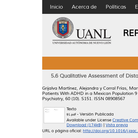
Inicio
Acerca de
Políticas
E
RE
5.6 Qualitative Assessment of Dist
Grijalva Martínez, Alejandra
y
Corral Frías, Ma
Patients With ADHD in a Mexican Population 9 
Psychiatry, 60 (10). S151. ISSN 08908567
Texto
- Versión Publicada
91.pdf
Available under License
Creative Com
Download (174kB)
|
Vista previa
URL o página oficial:
http://doi.org/10.1016/j.jaa