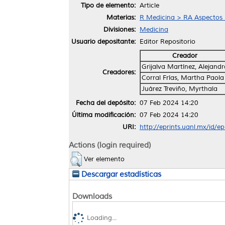
Tipo de elemento:
Article
Materias:
R Medicina > RA Aspectos 
Divisiones:
Medicina
Usuario depositante:
Editor Repositorio
Creador
Grijalva Martínez, Alejandr
Creadores:
Corral Frías, Martha Paola
Juárez Treviño, Myrthala
Fecha del depósito:
07 Feb 2024 14:20
Última modificación:
07 Feb 2024 14:20
URI:
http://eprints.uanl.mx/id/e
Actions (login required)
Ver elemento
Descargar estadísticas
Downloads
Loading...