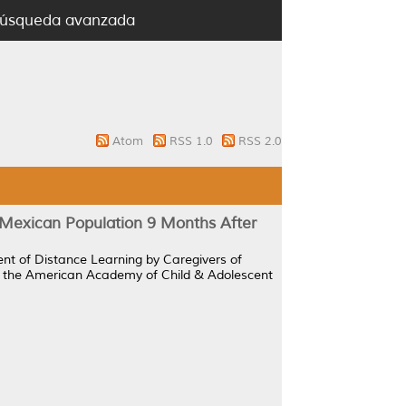
úsqueda avanzada
Atom
RSS 1.0
RSS 2.0
a Mexican Population 9 Months After
nt of Distance Learning by Caregivers of
f the American Academy of Child & Adolescent