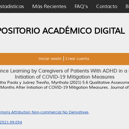
stadísticas
Más Recientes
FAQ's
Contacto
B
POSITORIO ACADÉMICO DIGITAL
Iniciar sesión
Crear cuenta
ance Learning by Caregivers of Patients With ADHD in 
Initiation of COVID-19 Mitigation Measures
rtha Paola
y
Juárez Treviño, Myrthala
(2021)
5.6 Qualitative Assessme
Months After Initiation of COVID-19 Mitigation Measures.
Journal o
mons Attribution Non-commercial No Derivatives
.
c.2021.09.054