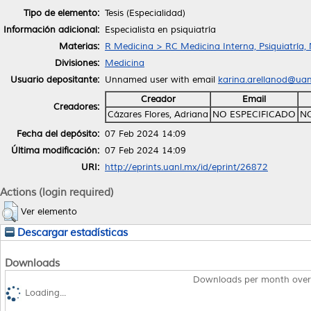
Tipo de elemento:
Tesis (Especialidad)
Información adicional:
Especialista en psiquiatría
Materias:
R Medicina > RC Medicina Interna, Psiquiatría,
Divisiones:
Medicina
Usuario depositante:
Unnamed user with email
karina.arellanod@ua
Creador
Email
Creadores:
Cázares Flores, Adriana
NO ESPECIFICADO
NO
Fecha del depósito:
07 Feb 2024 14:09
Última modificación:
07 Feb 2024 14:09
URI:
http://eprints.uanl.mx/id/eprint/26872
Actions (login required)
Ver elemento
Descargar estadísticas
Downloads
Downloads per month over
Loading...