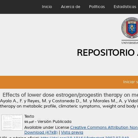
Inicio
Acerca de
Políticas
Estadísticas
REPOSITORIO
Iniciar 
Effects of lower dose estrogen/progestin therapy on m
Ayala A., F.
y
Reyes, M.
y
Castaneda D., M.
y
Morales M., A.
y
Vidal
therapy on metabolic profile, climateric symptoms, weight and body
Texto
- Versión Publicada
99.pdf
Available under License
Creative Commons Attribution Non
Download (47kB)
|
Vista previa