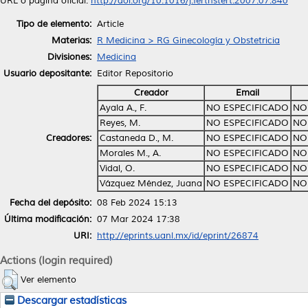
URL o página oficial:
http://doi.org/10.1016/j.fertnstert.2007.07.840
Tipo de elemento:
Article
Materias:
R Medicina > RG Ginecología y Obstetricia
Divisiones:
Medicina
Usuario depositante:
Editor Repositorio
Creador
Email
Ayala A., F.
NO ESPECIFICADO
NO
Reyes, M.
NO ESPECIFICADO
NO
Creadores:
Castaneda D., M.
NO ESPECIFICADO
NO
Morales M., A.
NO ESPECIFICADO
NO
Vidal, O.
NO ESPECIFICADO
NO
Vázquez Méndez, Juana
NO ESPECIFICADO
NO
Fecha del depósito:
08 Feb 2024 15:13
Última modificación:
07 Mar 2024 17:38
URI:
http://eprints.uanl.mx/id/eprint/26874
Actions (login required)
Ver elemento
Descargar estadísticas