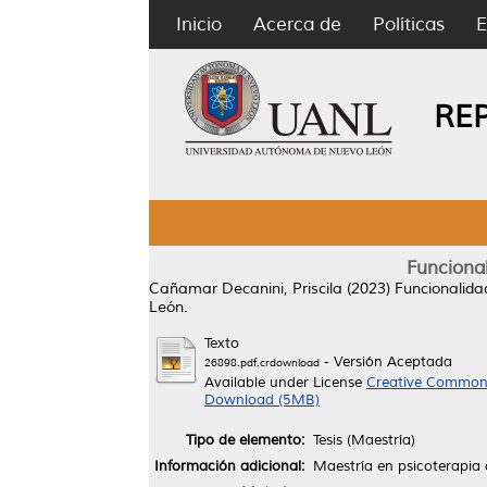
Inicio
Acerca de
Políticas
E
RE
Funcional
Cañamar Decanini, Priscila
(2023)
Funcionalida
León.
Texto
- Versión Aceptada
26898.pdf.crdownload
Available under License
Creative Commons
Download (5MB)
Tipo de elemento:
Tesis (Maestría)
Información adicional:
Maestría en psicoterapia c