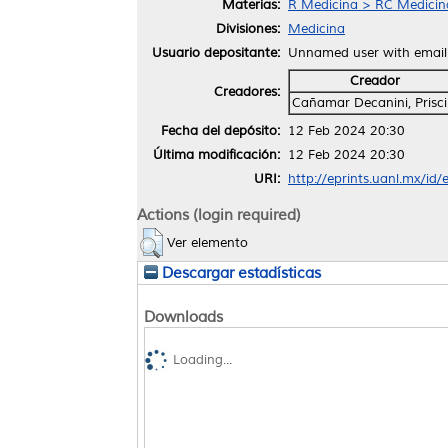
Materias:
R Medicina > RC Medicina 
Divisiones:
Medicina
Usuario depositante:
Unnamed user with emai
Creador
Creadores:
Cañamar Decanini, Prisci
Fecha del depósito:
12 Feb 2024 20:30
Última modificación:
12 Feb 2024 20:30
URI:
http://eprints.uanl.mx/id
Actions (login required)
Ver elemento
Descargar estadísticas
Downloads
Loading...