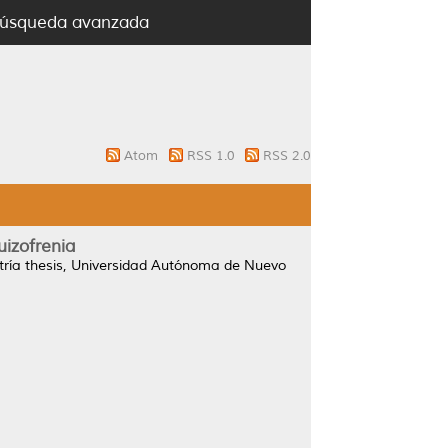
úsqueda avanzada
Atom
RSS 1.0
RSS 2.0
uizofrenia
ía thesis, Universidad Autónoma de Nuevo