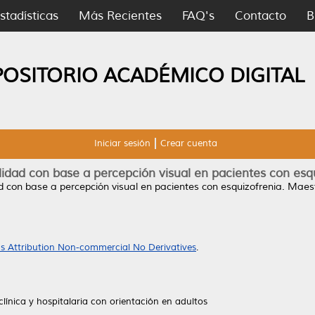
stadísticas
Más Recientes
FAQ's
Contacto
B
POSITORIO ACADÉMICO DIGITAL
Iniciar sesión
Crear cuenta
idad con base a percepción visual en pacientes con esq
d con base a percepción visual en pacientes con esquizofrenia.
Maestr
 Attribution Non-commercial No Derivatives
.
línica y hospitalaria con orientación en adultos