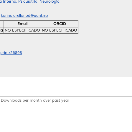
Interna, Psiquiatría, Neurología
l
karina.arellanod@uanl.mx
Email
ORCID
la
NO ESPECIFICADO
NO ESPECIFICADO
/eprint/26898
Downloads per month over past year