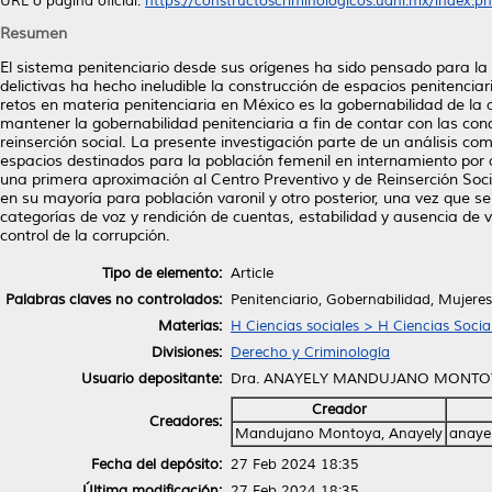
URL o página oficial:
https://constructoscriminologicos.uanl.mx/index.ph.
Resumen
El sistema penitenciario desde sus orígenes ha sido pensado para la
delictivas ha hecho ineludible la construcción de espacios penitenci
retos en materia penitenciaria en México es la gobernabilidad de la au
mantener la gobernabilidad penitenciaria a fin de contar con las condi
reinserción social. La presente investigación parte de un análisis c
espacios destinados para la población femenil en internamiento por a
una primera aproximación al Centro Preventivo y de Reinserción Soc
en su mayoría para población varonil y otro posterior, una vez que se 
categorías de voz y rendición de cuentas, estabilidad y ausencia de v
control de la corrupción.
Tipo de elemento:
Article
Palabras claves no controlados:
Penitenciario, Gobernabilidad, Mujeres
Materias:
H Ciencias sociales > H Ciencias Socia
Divisiones:
Derecho y Criminología
Usuario depositante:
Dra. ANAYELY MANDUJANO MONTO
Creador
Creadores:
Mandujano Montoya, Anayely
anaye
Fecha del depósito:
27 Feb 2024 18:35
Última modificación:
27 Feb 2024 18:35