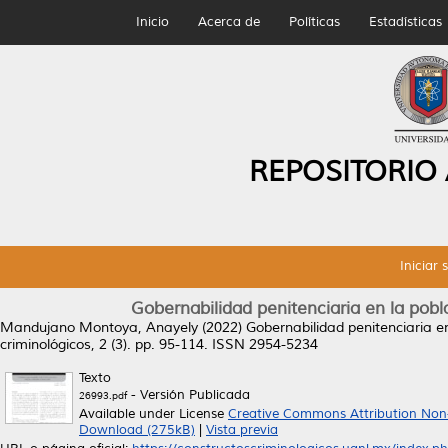
Inicio
Acerca de
Políticas
Estadísticas
REPOSITORIO
Iniciar 
Gobernabilidad penitenciaria en la pobl
Mandujano Montoya, Anayely
(2022)
Gobernabilidad penitenciaria e
criminológicos, 2 (3). pp. 95-114. ISSN 2954-5234
Texto
- Versión Publicada
26993.pdf
Available under License
Creative Commons Attribution Non
Download (275kB)
|
Vista previa