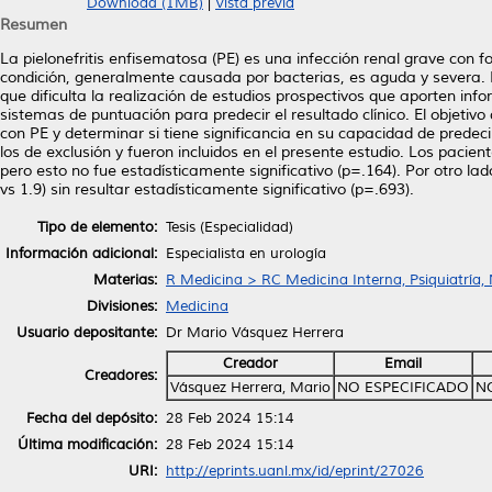
Download (1MB)
|
Vista previa
Resumen
La pielonefritis enfisematosa (PE) es una infección renal grave con f
condición, generalmente causada por bacterias, es aguda y severa. E
que dificulta la realización de estudios prospectivos que aporten infor
sistemas de puntuación para predecir el resultado clínico. El objeti
con PE y determinar si tiene significancia en su capacidad de predeci
los de exclusión y fueron incluidos en el presente estudio. Los pacie
pero esto no fue estadísticamente significativo (p=.164). Por otro la
vs 1.9) sin resultar estadísticamente significativo (p=.693).
Tipo de elemento:
Tesis (Especialidad)
Información adicional:
Especialista en urología
Materias:
R Medicina > RC Medicina Interna, Psiquiatría,
Divisiones:
Medicina
Usuario depositante:
Dr Mario Vásquez Herrera
Creador
Email
Creadores:
Vásquez Herrera, Mario
NO ESPECIFICADO
N
Fecha del depósito:
28 Feb 2024 15:14
Última modificación:
28 Feb 2024 15:14
URI:
http://eprints.uanl.mx/id/eprint/27026